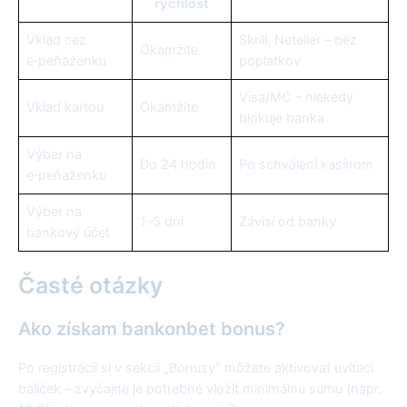
rýchlosť
Vklad cez
Skrill, Neteller – bez
Okamžite
e‑peňaženku
poplatkov
Visa/MC – niekedy
Vklad kartou
Okamžite
blokuje banka
Výber na
Do 24 hodín
Po schválení kasínom
e‑peňaženku
Výber na
1–5 dní
Závisí od banky
bankový účet
Časté otázky
Ako získam bankonbet bonus?
Po registrácii si v sekcii „Bonusy“ môžete aktivovať uvítací
balíček – zvyčajne je potrebné vložiť minimálnu sumu (napr.