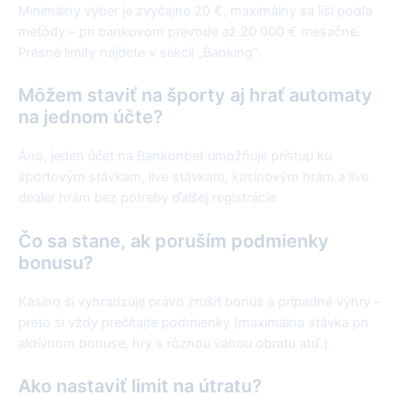
Minimálny výber je zvyčajne 20 €, maximálny sa líši podľa
metódy – pri bankovom prevode až 20 000 € mesačne.
Presné limity nájdete v sekcii „Banking“.
Môžem staviť na športy aj hrať automaty
na jednom účte?
Áno, jeden účet na Bankonbet umožňuje prístup ku
športovým stávkam, live stávkam, kasínovým hrám a live
dealer hrám bez potreby ďalšej registrácie.
Čo sa stane, ak poruším podmienky
bonusu?
Kasino si vyhradzuje právo zrušiť bonus a prípadné výhry –
preto si vždy prečítajte podmienky (maximálna stávka pri
aktívnom bonuse, hry s rôznou váhou obratu atď.).
Ako nastaviť limit na útratu?