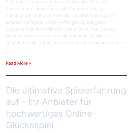
Sicherheitsstandards bei uns Großzügige Boni und
Promotionen zugunsten loyale Kunden Vielseitige
Zahlungsoptionen auf einen Blick Qualifizierter Support
jederzeit verfügbar Unser vielfältiges Spielangebot
zugeschnitten auf erfahrene Spieler Beim Fugu Casino
Deutschland konzentrieren wir primär auf Qualität vor
Quantität sowie offerieren allen Mitgliedern Zugang zu mehr
als …
Read More »
Die
Die ultimative Spielerfahrung
ultimative
auf – Ihr Anbieter für
Spielerfahrung
auf
hochwertiges Online-
–
Ihr
Glücksspiel
Anbieter