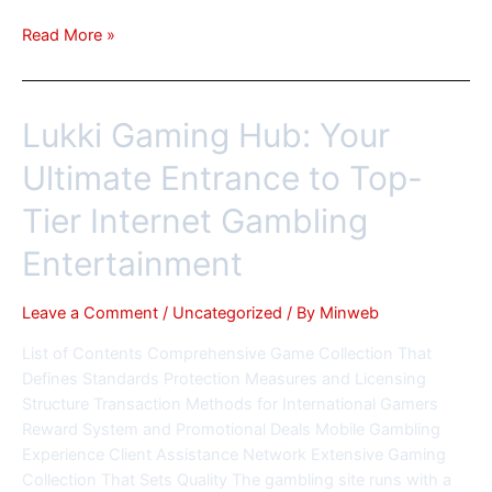
Read More »
Lukki
Lukki Gaming Hub: Your
Gaming
Ultimate Entrance to Top-
Hub:
Your
Tier Internet Gambling
Ultimate
Entrance
Entertainment
to
Top-
Leave a Comment
/
Uncategorized
/ By
Minweb
Tier
Internet
List of Contents Comprehensive Game Collection That
Gambling
Defines Standards Protection Measures and Licensing
Entertainment
Structure Transaction Methods for International Gamers
Reward System and Promotional Deals Mobile Gambling
Experience Client Assistance Network Extensive Gaming
Collection That Sets Quality The gambling site runs with a