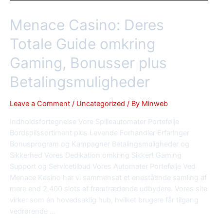
Menace
Menace Casino: Deres
Casino:
Totale Guide omkring
Deres
Totale
Gaming, Bonusser plus
Guide
omkring
Betalingsmuligheder
Gaming,
Bonusser
Leave a Comment
/
Uncategorized
/ By
Minweb
plus
Betalingsmuligheder
Indholdsfortegnelse Vore Spilleautomater Portefølje
Bordspilssortiment plus Levende Forhandler Erfaringer
Bonusprogram og Kampagner Betalingsmuligheder og
Sikkerhed Vores Dedikation omkring Sikkert Gaming
Support og Servicetilbud Vores Automater Portefølje Ved
Menace Kasino har vi sammensat et enestående samling af
mere end 2.400 slots af fremtrædende udbydere. Vores site
virker som én hovedsaklig hub, hvilket brugere får tilgang
vedrørende …