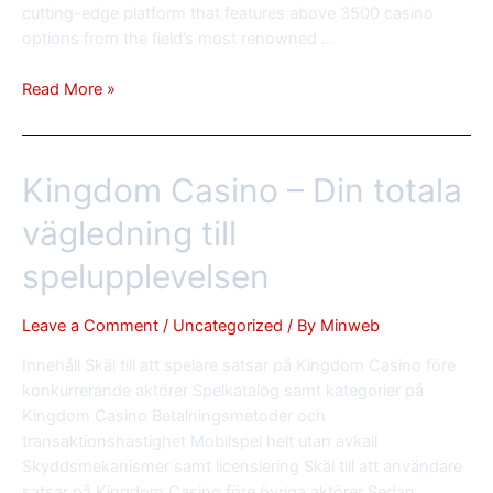
cutting-edge platform that features above 3500 casino
options from the field’s most renowned …
Read More »
Kingdom
Kingdom Casino – Din totala
Casino
vägledning till
–
Din
spelupplevelsen
totala
vägledning
Leave a Comment
/
Uncategorized
/ By
Minweb
till
spelupplevelsen
Innehåll Skäl till att spelare satsar på Kingdom Casino före
konkurrerande aktörer Spelkatalog samt kategorier på
Kingdom Casino Betalningsmetoder och
transaktionshastighet Mobilspel helt utan avkall
Skyddsmekanismer samt licensiering Skäl till att användare
satsar på Kingdom Casino före övriga aktörer Sedan