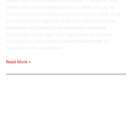
Onlayn kazinolar ətrafında çox danışılır — reklamlar, dost
—
məsləhətləri, sosial mediada parlaq qrafiklər. Pin Up da
Dürüst
Azərbaycanda populyarlaşan platformalardan biridir və bir
və
çox oyunçu üçün həyəcan və qazanc mənbəyi ola bilər.
Praktik
Amma hər şey həmişə gözəl qrafiklərdən və böyük
Bələdçi
bonuslardan ibarət deyil: yeni başlayanlar və təcrübəli
oyunçular tez-tez müxtəlif problemlərlə üzləşirlər. Bu
məqalədə həmin problemləri …
Read More »