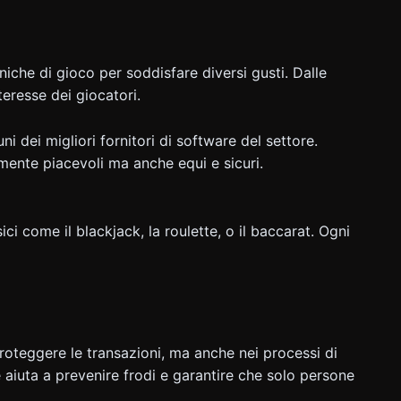
iche di gioco per soddisfare diversi gusti. Dalle
teresse dei giocatori.
i dei migliori fornitori di software del settore.
mente piacevoli ma anche equi e sicuri.
ci come il blackjack, la roulette, o il baccarat. Ogni
r proteggere le transazioni, ma anche nei processi di
 aiuta a prevenire frodi e garantire che solo persone