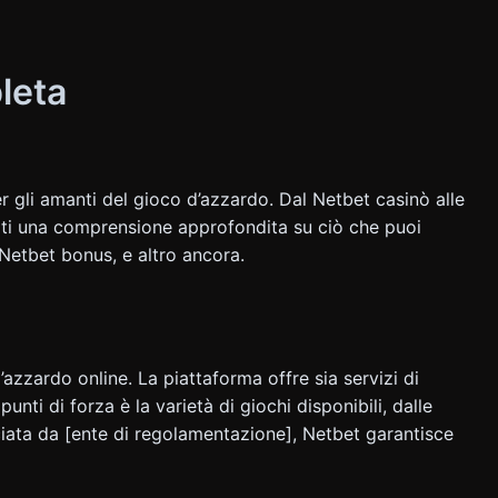
leta
gli amanti del gioco d’azzardo. Dal Netbet casinò alle
nirti una comprensione approfondita su ciò che puoi
i Netbet bonus, e altro ancora.
zzardo online. La piattaforma offre sia servizi di
nti di forza è la varietà di giochi disponibili, dalle
asciata da [ente di regolamentazione], Netbet garantisce