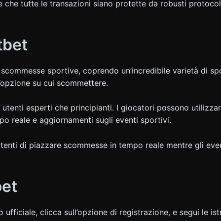
e tutte le transazioni siano protette da robusti protocolli 
tbet
 scommesse sportive, coprendo un’incredibile varietà di spor
n’opzione su cui scommettere.
tenti esperti che principianti. I giocatori possono utilizzare
po reale e aggiornamenti sugli eventi sportivi.
utenti di piazzare scommesse in tempo reale mentre gli even
bet
to ufficiale, clicca sull’opzione di registrazione, e segui le ist