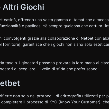
 Altri Giochi
tbet casinò, offrendo una vasta gamma di tematiche e meccan
 funzionalità e paylines, c’è sempre qualcosa che cattura l’in
i coinvolgenti grazie alla collaborazione di Netbet con alcun
fornitore], garantisce che i giochi non siano solo estetica
 da tavolo. I giocatori possono provare la loro mano ai classi
catori di scegliere il livello di sfida che preferiscono.
Netbet
riflette non solo nei protocolli di crittografia utilizzati pe
to a completare il processo di KYC (Know Your Customer), che