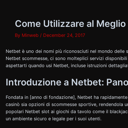
Skip
Post
to
navigation
content
Come Utilizzare al Meglio
By
Minweb
/
December 24, 2017
Netbet è uno dei nomi più riconosciuti nel mondo delle 
Netbet scommesse, ci sono molteplici servizi disponibili
aspettarti quando usi Netbet, incluse istruzioni dettaglia
Introduzione a Netbet: Pano
Fondata in [anno di fondazione], Netbet ha rapidamente c
casinò sia opzioni di scommesse sportive, rendendola una s
popolari Netbet slot ai giochi da tavolo come il blackjack
un ambiente sicuro e legale per i suoi utenti.