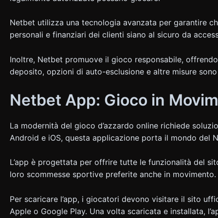
Netbet utilizza una tecnologia avanzata per garantire che
personali e finanziari dei clienti siano al sicuro da acces
Inoltre, Netbet promuove il gioco responsabile, offrendo 
deposito, opzioni di auto-esclusione e altre misure sono
Netbet App: Gioco in Movi
La modernità del gioco d’azzardo online richiede soluzioni
Android e iOS, questa applicazione porta il mondo del 
L’app è progettata per offrire tutte le funzionalità del 
loro scommesse sportive preferite anche in movimento. Inol
Per scaricare l’app, i giocatori devono visitare il sito u
Apple o Google Play. Una volta scaricata e installata, l’a