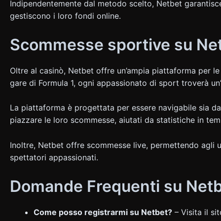
Indipendentemente dal metodo scelto, Netbet garantisce ch
gestiscono i loro fondi online.
Scommesse sportive su Ne
Oltre al casinò, Netbet offre un’ampia piattaforma per le
gare di Formula 1, ogni appassionato di sport troverà u
La piattaforma è progettata per essere navigabile sia da u
piazzare le loro scommesse, aiutati da statistiche in tem
Inoltre, Netbet offre scommesse live, permettendo agli 
spettatori appassionati.
Domande Frequenti su Net
Come posso registrarmi su Netbet?
– Visita il si