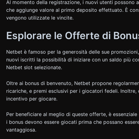
Al momento della registrazione, i nuovi utenti possono 
che aggiunge valore al primo deposito effettuato. È consi
vengono utilizzate le vincite.
Esplorare le Offerte di Bon
Netbet è famoso per la generosità delle sue promozioni, u
nuovi iscritti la possibilità di iniziare con un saldo più
Netbet slot selezionate.
Oltre ai bonus di benvenuto, Netbet propone regolarment
ricariche, e premi esclusivi per i giocatori fedeli. Inolt
incentivo per giocare.
Per beneficiare al meglio di queste offerte, è essenziale
i bonus devono essere giocati prima che possano essere r
vantaggiosa.