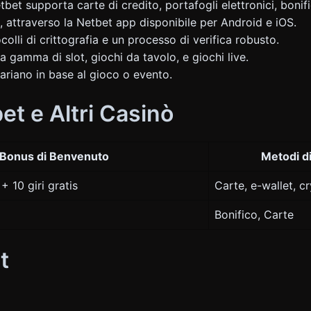
bet supporta carte di credito, portafogli elettronici, bonifi
, attraverso la Netbet app disponibile per Android e iOS.
olli di crittografia e un processo di verifica robusto.
 gamma di slot, giochi da tavolo, e giochi live.
variano in base al gioco o evento.
et e Altri Casinò
Bonus di Benvenuto
Metodi d
 10 giri gratis
Carte, e-wallet, c
Bonifico, Carte
t