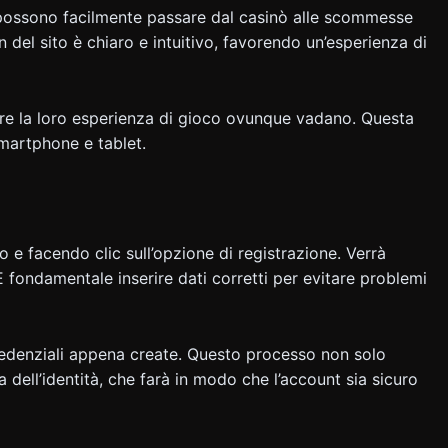
enti possono facilmente passare dal casinò alle scommesse
 del sito è chiaro e intuitivo, favorendo un’esperienza di
tare la loro esperienza di gioco ovunque vadano. Questa
 smartphone e tablet.
o e facendo clic sull’opzione di registrazione. Verrà
 fondamentale inserire dati corretti per evitare problemi
credenziali appena create. Questo processo non solo
 dell’identità, che farà in modo che l’account sia sicuro