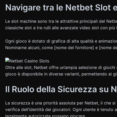
Navigare tra le Netbet Slot e
Le slot machine sono tra le attrattive principali del Ne
classiche slot a tre rulli alle avanzate video slot con più
Ogni gioco è dotato di grafica di alta qualità e animazion
Nominarne alcuni, come [nome del fornitore] e [nome del 
Oltre alle slot, Netbet offre un’ampia selezione di giochi
gioco è disponibile in diverse varianti, permettendo ai gio
Il Ruolo della Sicurezza su 
La sicurezza è una priorità assoluta per Netbet, il che si 
verifica dell’identità dei giocatori. Ogni utente è tenu
legalmente autorizzate possano giocare.