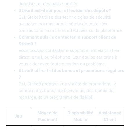
du poker, et des paris sportifs.
Stake9 est-il sûr pour effectuer des dépôts ?
Oui, Stake9 utilise des technologies de sécurité
avancées pour assurer la sûreté de toutes les
transactions financières effectuées sur la plateforme.
Comment puis-je contacter le support client de
Stake9 ?
Vous pouvez contacter le support client via chat en
direct, email, ou téléphone. Leur équipe est prête à
vous aider avec toute question ou problème.
Stake9 offre-t-il des bonus et promotions réguliers
?
Oui, Stake9 propose une variété de promotions, y
compris des bonus de bienvenue, des bonus de
recharge, et un programme de fidélité.
Moyen de
Disponibilité
Assistance
Jeu
Paiement
Mobile
Client