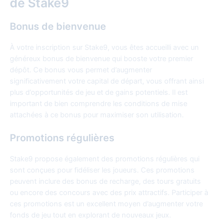
de Stake9
Bonus de bienvenue
À votre inscription sur Stake9, vous êtes accueilli avec un
généreux bonus de bienvenue qui booste votre premier
dépôt. Ce bonus vous permet d’augmenter
significativement votre capital de départ, vous offrant ainsi
plus d’opportunités de jeu et de gains potentiels. Il est
important de bien comprendre les conditions de mise
attachées à ce bonus pour maximiser son utilisation.
Promotions régulières
Stake9 propose également des promotions régulières qui
sont conçues pour fidéliser les joueurs. Ces promotions
peuvent inclure des bonus de recharge, des tours gratuits
ou encore des concours avec des prix attractifs. Participer à
ces promotions est un excellent moyen d’augmenter votre
fonds de jeu tout en explorant de nouveaux jeux.