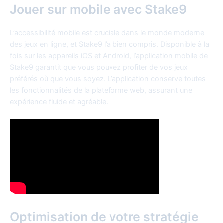
Jouer sur mobile avec Stake9
L’accessibilité mobile est cruciale dans le monde moderne
des jeux en ligne, et Stake9 l’a bien compris. Disponible à la
fois sur les appareils iOS et Android, l’application mobile de
Stake9 garantit que vous pouvez profiter de vos jeux
préférés où que vous soyez. L’application conserve toutes
les fonctionnalités de la plateforme web, assurant une
expérience fluide et agréable.
Optimisation de votre stratégie