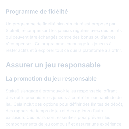
Programme de fidélité
Un programme de fidélité bien structuré est proposé par
Stake9, récompensant les joueurs réguliers avec des points
qui peuvent être échangés contre des bonus ou d’autres
récompenses. Ce programme encourage les joueurs à
rester actifs et à explorer tout ce que la plateforme a à offrir.
Assurer un jeu responsable
La promotion du jeu responsable
Stake9 s’engage à promouvoir le jeu responsable, offrant
des outils pour aider les joueurs à contrôler leur habitude de
jeu. Cela inclut des options pour définir des limites de dépôt,
des rappels de temps de jeu et des options d’auto-
exclusion. Ces outils sont essentiels pour prévenir les
comportements de jeu compulsif et assurer une expérience