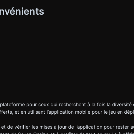
onvénients
plateforme pour ceux qui recherchent à la fois la diversité
offerts, et en utilisant l’application mobile pour le jeu en
t de vérifier les mises à jour de l’application pour rester 