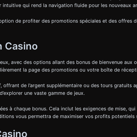
r intuitive qui rend la navigation fluide pour les nouveaux a
option de profiter des promotions spéciales et des offres 
n Casino
ux, avec des options allant des bonus de bienvenue aux off
ulièrement la page des promotions ou votre boîte de récep
f, offrant de l’argent supplémentaire ou des tours gratuits
d’explorer une vaste gamme de jeux.
ées à chaque bonus. Cela inclut les exigences de mise, qui 
itions vous permettra de maximiser vos profits potentiels 
 Casino