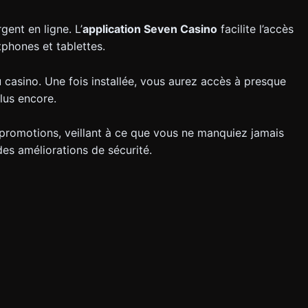
ent en ligne. L’
application Seven Casino
facilite l’accès
phones et tablettes.
u casino. Une fois installée, vous aurez accès à presque
plus encore.
es promotions, veillant à ce que vous ne manquiez jamais
 des améliorations de sécurité.