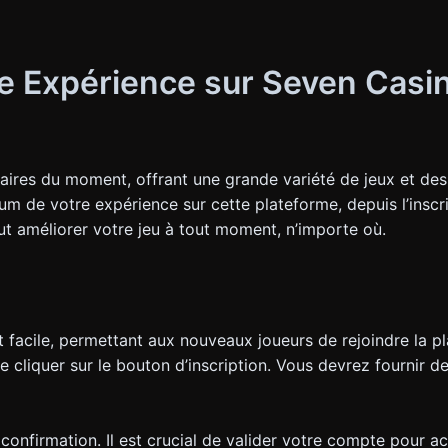
 Expérience sur Seven Casin
laires du moment, offrant une grande variété de jeux et des 
m de votre expérience sur cette plateforme, depuis l’inscr
t améliorer votre jeu à tout moment, n’importe où.
et facile, permettant aux nouveaux joueurs de rejoindre la 
e cliquer sur le bouton d’inscription. Vous devrez fournir d
onfirmation. Il est crucial de valider votre compte pour acc