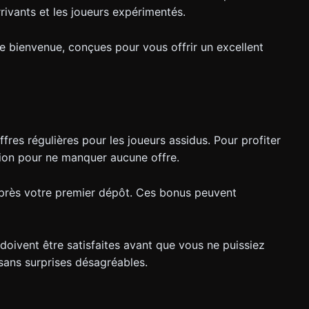
rrivants et les joueurs expérimentés.
de bienvenue, conçues pour vous offrir un excellent
res régulières pour les joueurs assidus. Pour profiter
tion pour ne manquer aucune offre.
 après votre premier dépôt. Ces bonus peuvent
doivent être satisfaites avant que vous ne puissiez
sans surprises désagréables.