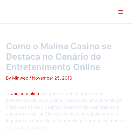
Skip
Post
Main
to
navigation
Men
content
Como o Malina Casino se
Destaca no Cenário de
Entretenimento Online
By
Minweb
/
November 25, 2016
O
Casino malina
tem ganhado destaque entre as
plataformas de jogos online, oferecendo uma experiência
única para os seus usuários. Neste artigo, exploramos o
que torna o Malina Casino uma escolha popular entre os
jogadores, e como ele se diferencia no competitivo mundo
dos cassinos online.