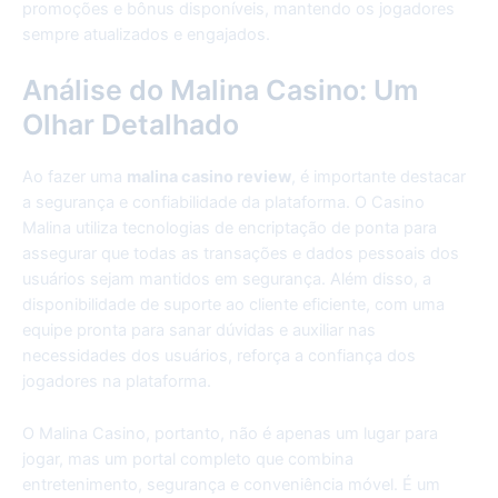
promoções e bônus disponíveis, mantendo os jogadores
sempre atualizados e engajados.
Análise do Malina Casino: Um
Olhar Detalhado
Ao fazer uma
malina casino review
, é importante destacar
a segurança e confiabilidade da plataforma. O Casino
Malina utiliza tecnologias de encriptação de ponta para
assegurar que todas as transações e dados pessoais dos
usuários sejam mantidos em segurança. Além disso, a
disponibilidade de suporte ao cliente eficiente, com uma
equipe pronta para sanar dúvidas e auxiliar nas
necessidades dos usuários, reforça a confiança dos
jogadores na plataforma.
O Malina Casino, portanto, não é apenas um lugar para
jogar, mas um portal completo que combina
entretenimento, segurança e conveniência móvel. É um