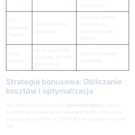
ostrożności.
Wskaźnik zwrotu,
RTP
Średnio 95-96%
kluczowy dla
(Return to
dla slotów
długoterminowej
Player)
strategii.
Do 24 godzin dla
Czas
Zależy od metody i
e-portfeli, do 3 dni
wypłaty
weryfikacji.
dla banków
Strategia bonusowa: Obliczanie
kosztów i optymalizacja
Aby efektywnie wykorzystać
spinbetter bonus
, zrozum
matematykę stojącą za wymaganiami obrotu. Rozważmy
przykład: Bonus 100% do 500 PLN z wymaganym obrotem
35x.