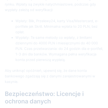
rynku. Wpłaty są zwykle natychmiastowe, podczas gdy
wypłaty zależą od weryfikacji:
Wpłaty: Blik, Przelewy24, karty Visa/Mastercard, e-
portfele jak Skrill. Minimalna wpłata to 20 PLN, bez
opłat.
Wypłaty: Te same metody co wpłaty, z limitami
dziennymi do 4000 PLN i miesięcznymi do 40 000
PLN. Czas przetwarzania: do 24 godzin dla e-portfeli,
1-3 dni dla banków. Wymagana pełna weryfikacja
konta przed pierwszą wypłatą.
Aby uniknąć opóźnień, upewnij się, że dane konta
bankowego zgadzają się z danymi zarejestrowanymi w
kasynie.
Bezpieczeństwo: Licencje i
ochrona danych