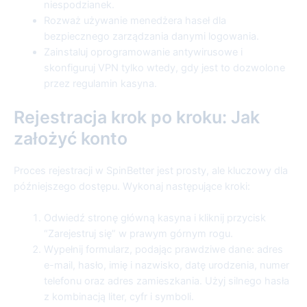
niespodzianek.
Rozważ używanie menedżera haseł dla
bezpiecznego zarządzania danymi logowania.
Zainstaluj oprogramowanie antywirusowe i
skonfiguruj VPN tylko wtedy, gdy jest to dozwolone
przez regulamin kasyna.
Rejestracja krok po kroku: Jak
założyć konto
Proces rejestracji w SpinBetter jest prosty, ale kluczowy dla
późniejszego dostępu. Wykonaj następujące kroki:
Odwiedź stronę główną kasyna i kliknij przycisk
“Zarejestruj się” w prawym górnym rogu.
Wypełnij formularz, podając prawdziwe dane: adres
e-mail, hasło, imię i nazwisko, datę urodzenia, numer
telefonu oraz adres zamieszkania. Użyj silnego hasła
z kombinacją liter, cyfr i symboli.