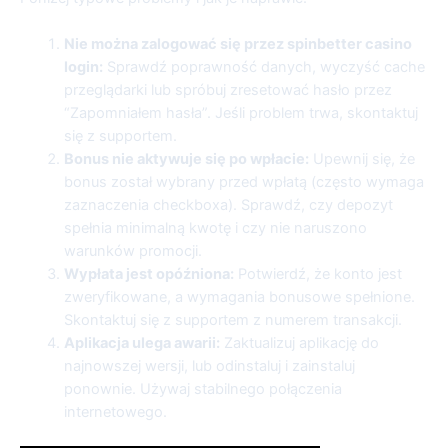
Nie można zalogować się przez
spinbetter casino
login
:
Sprawdź poprawność danych, wyczyść cache
przeglądarki lub spróbuj zresetować hasło przez
“Zapomniałem hasła”. Jeśli problem trwa, skontaktuj
się z supportem.
Bonus nie aktywuje się po wpłacie:
Upewnij się, że
bonus został wybrany przed wpłatą (często wymaga
zaznaczenia checkboxa). Sprawdź, czy depozyt
spełnia minimalną kwotę i czy nie naruszono
warunków promocji.
Wypłata jest opóźniona:
Potwierdź, że konto jest
zweryfikowane, a wymagania bonusowe spełnione.
Skontaktuj się z supportem z numerem transakcji.
Aplikacja ulega awarii:
Zaktualizuj aplikację do
najnowszej wersji, lub odinstaluj i zainstaluj
ponownie. Używaj stabilnego połączenia
internetowego.