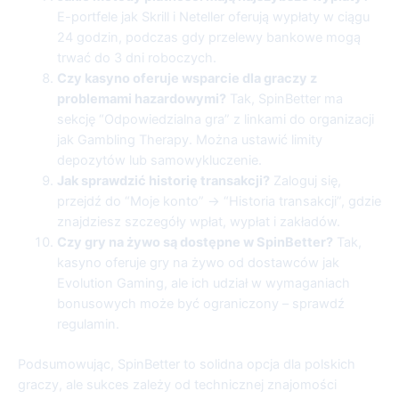
E-portfele jak Skrill i Neteller oferują wypłaty w ciągu
24 godzin, podczas gdy przelewy bankowe mogą
trwać do 3 dni roboczych.
Czy kasyno oferuje wsparcie dla graczy z
problemami hazardowymi?
Tak, SpinBetter ma
sekcję “Odpowiedzialna gra” z linkami do organizacji
jak Gambling Therapy. Można ustawić limity
depozytów lub samowykluczenie.
Jak sprawdzić historię transakcji?
Zaloguj się,
przejdź do “Moje konto” -> “Historia transakcji”, gdzie
znajdziesz szczegóły wpłat, wypłat i zakładów.
Czy gry na żywo są dostępne w SpinBetter?
Tak,
kasyno oferuje gry na żywo od dostawców jak
Evolution Gaming, ale ich udział w wymaganiach
bonusowych może być ograniczony – sprawdź
regulamin.
Podsumowując, SpinBetter to solidna opcja dla polskich
graczy, ale sukces zależy od technicznej znajomości