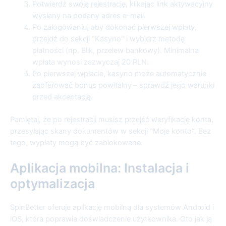
Potwierdź swoją rejestrację, klikając link aktywacyjny
wysłany na podany adres e-mail.
Po zalogowaniu, aby dokonać pierwszej wpłaty,
przejdź do sekcji “Kasyno” i wybierz metodę
płatności (np. Blik, przelew bankowy). Minimalna
wpłata wynosi zazwyczaj 20 PLN.
Po pierwszej wpłacie, kasyno może automatycznie
zaoferować bonus powitalny – sprawdź jego warunki
przed akceptacją.
Pamiętaj, że po rejestracji musisz przejść weryfikację konta,
przesyłając skany dokumentów w sekcji “Moje konto”. Bez
tego, wypłaty mogą być zablokowane.
Aplikacja mobilna: Instalacja i
optymalizacja
SpinBetter oferuje aplikację mobilną dla systemów Android i
iOS, która poprawia doświadczenie użytkownika. Oto jak ją