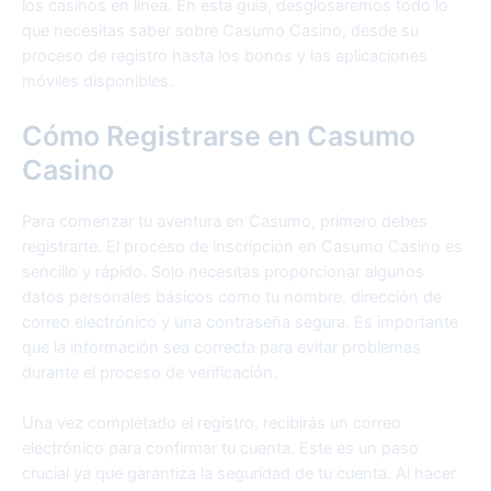
los casinos en línea. En esta guía, desglosaremos todo lo
que necesitas saber sobre Casumo Casino, desde su
proceso de registro hasta los bonos y las aplicaciones
móviles disponibles.
Cómo Registrarse en Casumo
Casino
Para comenzar tu aventura en Casumo, primero debes
registrarte. El proceso de inscripción en Casumo Casino es
sencillo y rápido. Solo necesitas proporcionar algunos
datos personales básicos como tu nombre, dirección de
correo electrónico y una contraseña segura. Es importante
que la información sea correcta para evitar problemas
durante el proceso de verificación.
Una vez completado el registro, recibirás un correo
electrónico para confirmar tu cuenta. Este es un paso
crucial ya que garantiza la seguridad de tu cuenta. Al hacer