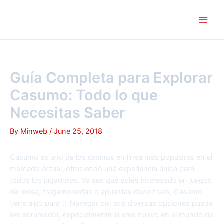
Skip
Post
Main
to
navigation
Men
content
Guía Completa para Explorar
Casumo: Todo lo que
Necesitas Saber
By
Minweb
/
June 25, 2018
Casumo es uno de los casinos en línea más populares en el
mercado actual, ofreciendo una experiencia única para
todos los jugadores. Ya sea que estés interesado en juegos
de mesa, tragamonedas o apuestas deportivas, Casumo
tiene algo para ti. Navegar por sus diversas opciones puede
ser abrumador, especialmente si eres nuevo en el mundo de