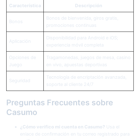
Característica
Descripción
Bonos de bienvenida, giros gratis,
Bonos
promociones continuas
Disponibilidad para Android e iOS;
Aplicación
experiencia móvil completa
Opciones de
Tragamonedas, juegos de mesa, casino
Juego
en vivo, apuestas deportivas
Tecnología de encriptación avanzada,
Seguridad
soporte al cliente 24/7
Preguntas Frecuentes sobre
Casumo
¿Cómo verifico mi cuenta en Casumo?
Usa el
enlace de confirmación en tu correo registrado para