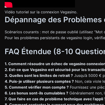
Vidéo tutoriel sur la connexion Vegasino.
Dépannage des Problèmes 
Scénarios courants : mot de passe oublié (utilisez “Mot 
Pour les problèmes persistants de vegasino login, vérifi
FAQ Étendue (8-10 Questio
1. Comment résoudre un échec de vegasino connexion
2. Est-ce que Vegasino est sécurisé pour les transacti
3. Quelles sont les limites de retrait ?
Jusqu’à 5000 € pa
4. Puis-je utiliser plusieurs comptes ?
Non, cela viole l
5. Comment vérifier mon compte ?
Fournissez une pièce 
6. Les bonus sont-ils cumulables ?
Généralement non, li
7. Que faire en cas de problème technique avec l’appli 
8. Comment contacter le support pour des problèmes 