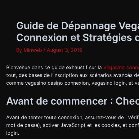
Skip
Post
to
navigation
content
Guide de Dépannage Vega
Connexion et Stratégies 
By
Minweb
/
August 3, 2015
Bienvenue dans ce guide exhaustif sur la
Vegasino conn
tout, des bases de l’inscription aux scénarios avancés 
comme vegasino casino connexion, vegasino login, et ve
Avant de commencer : Check
Avant de tenter toute connexion, assurez-vous de : vérifie
mot de passe), activer JavaScript et les cookies, et conf
login.