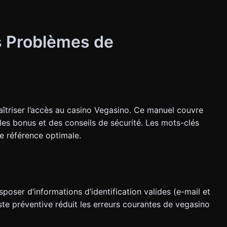
s Problèmes de
aîtriser l’accès au casino Vegasino. Ce manuel couvre
les bonus et des conseils de sécurité. Les mots-clés
e référence optimale.
sposer d’informations d’identification valides (e-mail et
iste préventive réduit les erreurs courantes de vegasino