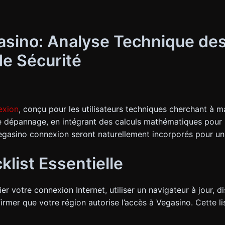
sino: Analyse Technique de
de Sécurité
exion
, conçu pour les utilisateurs techniques cherchant à m
de dépannage, en intégrant des calculs mathématiques pour 
gasino connexion seront naturellement incorporés pour un
list Essentielle
r votre connexion Internet, utiliser un navigateur à jour, di
irmer que votre région autorise l’accès à Vegasino. Cette l