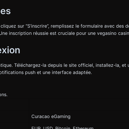
ées
cliquez sur “S’inscrire”, remplissez le formulaire avec de
 Une inscription réussie est cruciale pour une vegasino casi
exion
ue. Téléchargez-la depuis le site officiel, installez-la, et
tifications push et une interface adaptée.
ons.
Curacao eGaming
EUR, USD, Bitcoin, Ethereum