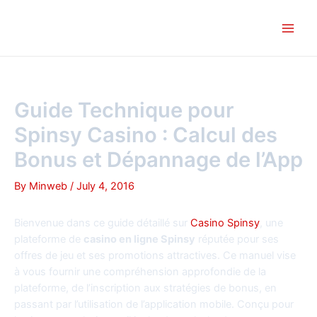
Skip
Post
Main
to
navigation
Men
content
Guide Technique pour
Spinsy Casino : Calcul des
Bonus et Dépannage de l’App
By
Minweb
/
July 4, 2016
Bienvenue dans ce guide détaillé sur
Casino Spinsy
, une
plateforme de
casino en ligne Spinsy
réputée pour ses
offres de jeu et ses promotions attractives. Ce manuel vise
à vous fournir une compréhension approfondie de la
plateforme, de l’inscription aux stratégies de bonus, en
passant par l’utilisation de l’application mobile. Conçu pour