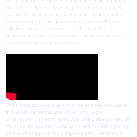
ofrecer un bono de bienvenida que puede incluir un match
del 100% en el primer depósito, junto con giros gratis en
tragamonedas seleccionadas. Es crucial leer los términos,
como los requisitos de apuesta (por ejemplo, x35), para
calcular el valor real. Además, speedybet casino
proporciona bonos recurrentes para jugadores existentes,
como recargas o torneos exclusivos.
Video explicativo sobre las funciones de speedybet casino,
incluyendo demostraciones de bonos y juegos.
En la sección de juegos, speedybet casino alberga miles de
títulos de proveedores líderes como NetEnt y Microgaming.
Encuentra categorías como tragamonedas (por ejemplo,