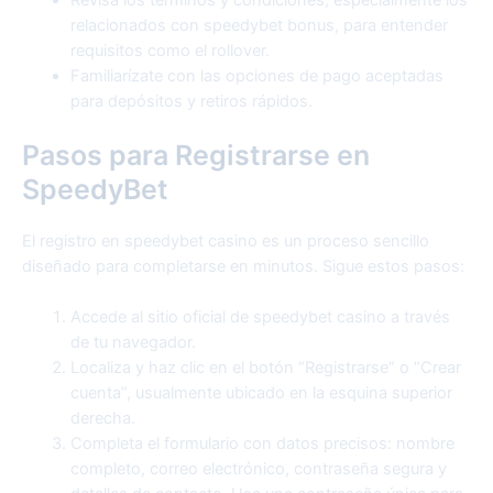
relacionados con speedybet bonus, para entender
requisitos como el rollover.
Familiarízate con las opciones de pago aceptadas
para depósitos y retiros rápidos.
Pasos para Registrarse en
SpeedyBet
El registro en speedybet casino es un proceso sencillo
diseñado para completarse en minutos. Sigue estos pasos:
Accede al sitio oficial de speedybet casino a través
de tu navegador.
Localiza y haz clic en el botón “Registrarse” o “Crear
cuenta”, usualmente ubicado en la esquina superior
derecha.
Completa el formulario con datos precisos: nombre
completo, correo electrónico, contraseña segura y