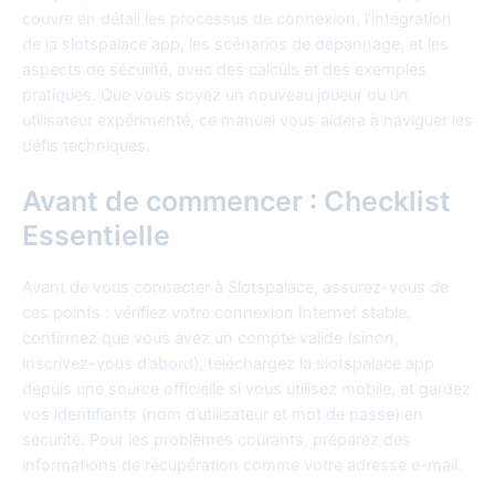
couvre en détail les processus de connexion, l’intégration
de la slotspalace app, les scénarios de dépannage, et les
aspects de sécurité, avec des calculs et des exemples
pratiques. Que vous soyez un nouveau joueur ou un
utilisateur expérimenté, ce manuel vous aidera à naviguer les
défis techniques.
Avant de commencer : Checklist
Essentielle
Avant de vous connecter à Slotspalace, assurez-vous de
ces points : vérifiez votre connexion Internet stable,
confirmez que vous avez un compte valide (sinon,
inscrivez-vous d’abord), téléchargez la slotspalace app
depuis une source officielle si vous utilisez mobile, et gardez
vos identifiants (nom d’utilisateur et mot de passe) en
sécurité. Pour les problèmes courants, préparez des
informations de récupération comme votre adresse e-mail.