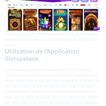
Capture d’écran de l’interface de connexion de Slotspalace,
montrant les champs pour le nom d’utilisateur et le mot de
passe.
Utilisation de l’Application
Slotspalace
La slotspalace app est optimisée pour iOS et Android,
offrant une expérience de connexion fluide. Téléchargez-la
depuis l’App Store ou Google Play, installez-la, et utilisez les
mêmes identifiants que sur le site web. L’app inclut des
fonctionnalités comme la reconnaissance faciale pour le
login, ce qui réduit les erreurs. Pour les mises à jour, activez
les notifications pour éviter les problèmes de compatibilité.