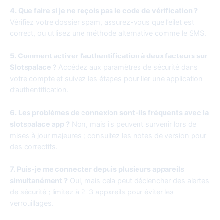
4. Que faire si je ne reçois pas le code de vérification ?
Vérifiez votre dossier spam, assurez-vous que l’eilet est
correct, ou utilisez une méthode alternative comme le SMS.
5. Comment activer l’authentification à deux facteurs sur
Slotspalace ?
Accédez aux paramètres de sécurité dans
votre compte et suivez les étapes pour lier une application
d’authentification.
6. Les problèmes de connexion sont-ils fréquents avec la
slotspalace app ?
Non, mais ils peuvent survenir lors de
mises à jour majeures ; consultez les notes de version pour
des correctifs.
7. Puis-je me connecter depuis plusieurs appareils
simultanément ?
Oui, mais cela peut déclencher des alertes
de sécurité ; limitez à 2-3 appareils pour éviter les
verrouillages.