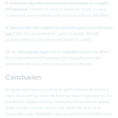
8. Comment signaler un problème technique au support
Slotspalace ?
Utilisez le chat en direct sur le site ou l’app,
ou envoyez un e-mail avec des captures d’écran détaillées.
9. Quelles sont les exigences système pour la slotspalace
app ?
iOS 12+ ou Android 8+, avec au moins 100 MB
d’espace libre et une connexion 4G/Wi-Fi stable.
10. Le Slotspalace login est-il compatible avec les VPN ?
Oui, mais certains VPN peuvent être bloqués pour des
raisons de sécurité ; utilisez des services réputés.
Conclusion
Ce guide technique a exploré en profondeur le Slotspalace
login, de la configuration de base au dépannage avancé. En
suivant les étapes décrites, vous pouvez assurer un accès
fiable à votre compte, que ce soit via le site web ou la
slotspalace app. Rappelez-vous de prioriser la sécurité avec