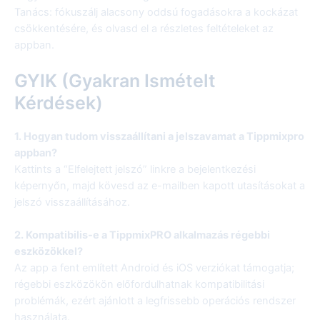
Tanács: fókuszálj alacsony oddsú fogadásokra a kockázat
csökkentésére, és olvasd el a részletes feltételeket az
appban.
GYIK (Gyakran Ismételt
Kérdések)
1. Hogyan tudom visszaállítani a jelszavamat a Tippmixpro
appban?
Kattints a “Elfelejtett jelszó” linkre a bejelentkezési
képernyőn, majd kövesd az e-mailben kapott utasításokat a
jelszó visszaállításához.
2. Kompatibilis-e a TippmixPRO alkalmazás régebbi
eszközökkel?
Az app a fent említett Android és iOS verziókat támogatja;
régebbi eszközökön előfordulhatnak kompatibilitási
problémák, ezért ajánlott a legfrissebb operációs rendszer
használata.