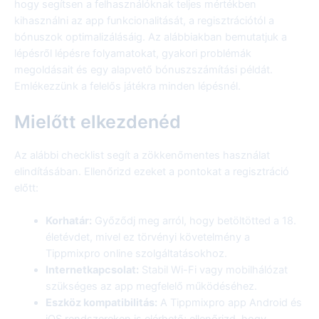
hogy segítsen a felhasználóknak teljes mértékben
kihasználni az app funkcionalitását, a regisztrációtól a
bónuszok optimalizálásáig. Az alábbiakban bemutatjuk a
lépésről lépésre folyamatokat, gyakori problémák
megoldásait és egy alapvető bónuszszámítási példát.
Emlékezzünk a felelős játékra minden lépésnél.
Mielőtt elkezdenéd
Az alábbi checklist segít a zökkenőmentes használat
elindításában. Ellenőrizd ezeket a pontokat a regisztráció
előtt:
Korhatár:
Győződj meg arról, hogy betöltötted a 18.
életévdet, mivel ez törvényi követelmény a
Tippmixpro online szolgáltatásokhoz.
Internetkapcsolat:
Stabil Wi-Fi vagy mobilhálózat
szükséges az app megfelelő működéséhez.
Eszköz kompatibilitás:
A Tippmixpro app Android és