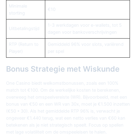
Minimale
€10
storting
1-3 werkdagen voor e-wallets, tot 5
Uitbetalingstijd
dagen voor bankoverschrijvingen
RTP (Return to
Gemiddeld 96% voor slots, variërend
Player)
per spel
Bonus Strategie met Wiskunde
One Casino biedt welkomstbonussen, zoals een 100%
match tot €100. Om de werkelijke kosten te berekenen,
overweeg het omspeelvereiste (WR). Bijvoorbeeld, met een
bonus van €50 en een WR van 30x, moet je €1.500 inzetten
(€50 * 30). Als het gemiddelde RTP 96% is, verwacht je
ongeveer €1.440 terug, wat een netto verlies van €60 kan
betekenen als je niet strategisch speelt. Focus op spellen
met lage volatiliteit om de omspeeleisen te halen.