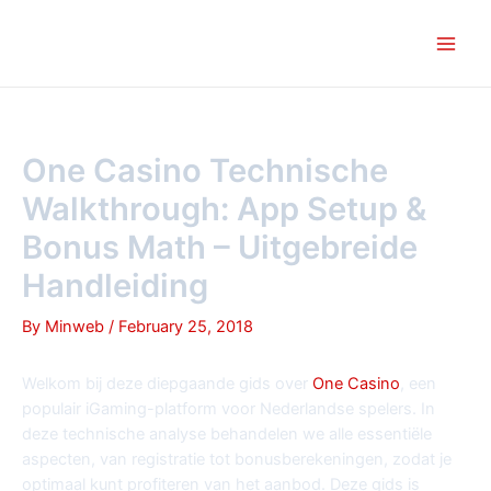
Skip
Post
Main
to
navigation
Men
content
One Casino Technische
Walkthrough: App Setup &
Bonus Math – Uitgebreide
Handleiding
By
Minweb
/
February 25, 2018
Welkom bij deze diepgaande gids over
One Casino
, een
populair iGaming-platform voor Nederlandse spelers. In
deze technische analyse behandelen we alle essentiële
aspecten, van registratie tot bonusberekeningen, zodat je
optimaal kunt profiteren van het aanbod. Deze gids is