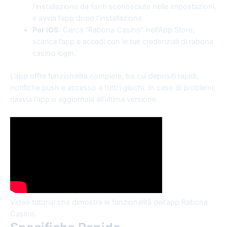
l’installazione da fonti sconosciute nelle impostazioni,
e avvia l’app dopo l’installazione.
Per iOS:
Cerca “Rabona Casino” nell’App Store,
scarica l’app e accedi con le tue credenziali di rabona
casino login.
L’app offre funzionalità complete, tra cui depositi rapidi,
notifiche push e accesso a tutti i giochi. In caso di problemi,
riavvia l’app o aggiornala all’ultima versione.
Video tutorial che dimostra le funzionalità dell’app Rabona
Casino.