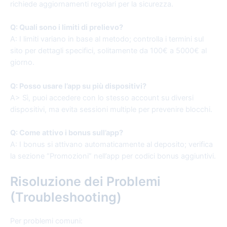
richiede aggiornamenti regolari per la sicurezza.
Q: Quali sono i limiti di prelievo?
A: I limiti variano in base al metodo; controlla i termini sul
sito per dettagli specifici, solitamente da 100€ a 5000€ al
giorno.
Q: Posso usare l’app su più dispositivi?
A> Sì, puoi accedere con lo stesso account su diversi
dispositivi, ma evita sessioni multiple per prevenire blocchi.
Q: Come attivo i bonus sull’app?
A: I bonus si attivano automaticamente al deposito; verifica
la sezione “Promozioni” nell’app per codici bonus aggiuntivi.
Risoluzione dei Problemi
(Troubleshooting)
Per problemi comuni: