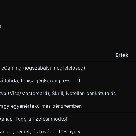
.
Érték
 eGaming (jogszabályi megfelelőség)
sárlabda, tenisz, jégkorong, e-sport
ya (Visa/Mastercard), Skrill, Neteller, bankátutalás
vagy egyenértékű más pénznemben
anap (függ a fizetési módtól)
angol, német, és további 10+ nyelv