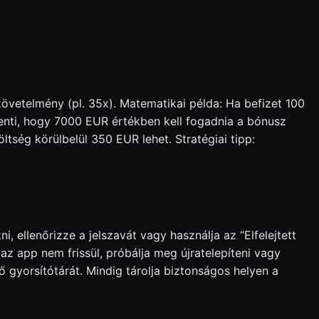
övetelmény (pl. 35x). Matematikai példa: Ha befizet 100
nti, hogy 7000 EUR értékben kell fogadnia a bónusz
tség körülbelül 350 EUR lehet. Stratégiai tipp:
ellenőrizze a jelszavát vagy használja az “Elfelejtett
 az app nem frissül, próbálja meg újratelepíteni vagy
ő gyorsítótárát. Mindig tárolja biztonságos helyen a