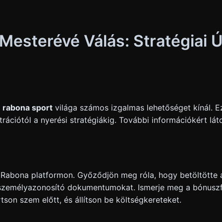
esterévé Válás: Stratégiai 
a
rabona sport
világa számos izgalmas lehetőséget kínál. Ez
ztrációtól a nyerési stratégiákig. További információkért lá
Rabona platformon. Győződjön meg róla, hogy betöltötte a 
személyazonosító dokumentumokat. Ismerje meg a bónuszfelt
tson szem előtt, és állítson be költségkereteket.