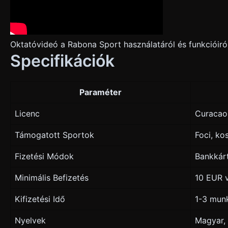
Oktatóvideó a Rabona Sport használatáról és funkcióiról
Specifikációk
Paraméter
Licenc
Curacao
Támogatott Sportok
Foci, ko
Fizetési Módok
Bankkárt
Minimális Befizetés
10 EUR 
Kifizetési Idő
1-3 munk
Nyelvek
Magyar, 