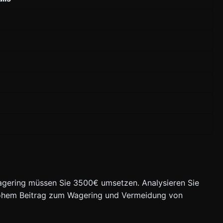
Wagering müssen Sie 3500€ umsetzen. Analysieren Sie
t hohem Beitrag zum Wagering und Vermeidung von