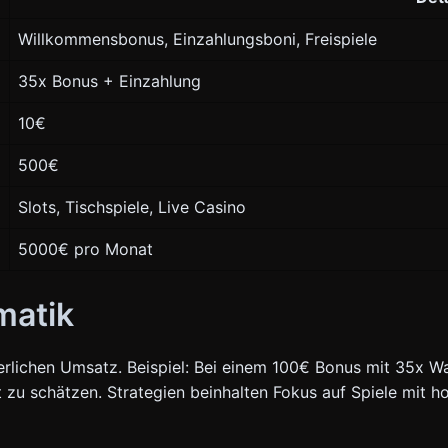
Willkommensbonus, Einzahlungsboni, Freispiele
35x Bonus + Einzahlung
10€
500€
Slots, Tischspiele, Live Casino
5000€ pro Monat
matik
erlichen Umsatz. Beispiel: Bei einem 100€ Bonus mit 35x 
st zu schätzen. Strategien beinhalten Fokus auf Spiele mi