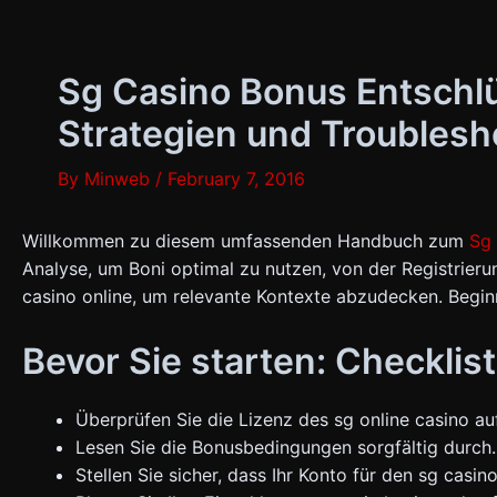
Skip
Post
to
navigation
content
Sg Casino Bonus Entschl
Strategien und Troublesh
By
Minweb
/
February 7, 2016
Willkommen zu diesem umfassenden Handbuch zum
Sg 
Analyse, um Boni optimal zu nutzen, von der Registrier
casino online, um relevante Kontexte abzudecken. Beginn
Bevor Sie starten: Checklis
Überprüfen Sie die Lizenz des sg online casino auf
Lesen Sie die Bonusbedingungen sorgfältig durch.
Stellen Sie sicher, dass Ihr Konto für den sg casino 