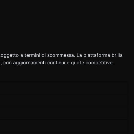
soggetto a termini di scommessa. La piattaforma brilla
, con aggiornamenti continui e quote competitive.