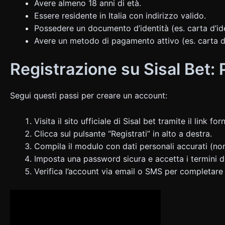
Avere almeno 18 anni di età.
Essere residente in Italia con indirizzo valido.
Possedere un documento d’identità (es. carta d’ide
Avere un metodo di pagamento attivo (es. carta di
Registrazione su Sisal Bet:
Segui questi passi per creare un account:
Visita il sito ufficiale di Sisal bet tramite il link forn
Clicca sul pulsante “Registrati” in alto a destra.
Compila il modulo con dati personali accurati (nom
Imposta una password sicura e accetta i termini di
Verifica l’account via email o SMS per completare 