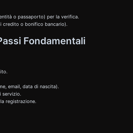
ntità o passaporto) per la verifica.
 credito o bonifico bancario).
 Passi Fondamentali
ito.
e, email, data di nascita).
 servizio.
la registrazione.