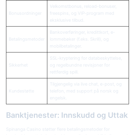
Velkomstbonus, reload-bonuser,
Bonusordninger
freespins, og VIP-program med
eksklusive tilbud.
Bankoverføringer, kredittkort, e-
Betalingsmetoder
lommebøker (f.eks. Skrill), og
mobilbetalinger.
SSL-kryptering for databeskyttelse,
Sikkerhet
og regelbundne revisjoner for
rettferdig spill.
Tilgjengelig via live chat, e-post, og
Kundestøtte
telefon, med support på norsk og
engelsk.
Banktjenester: Innskudd og Uttak
Spinanga Casino støtter flere betalingsmetoder for