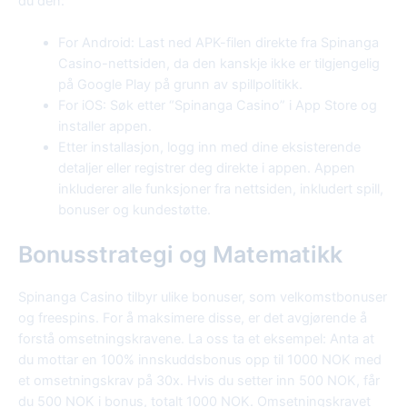
du den:
For Android: Last ned APK-filen direkte fra Spinanga
Casino-nettsiden, da den kanskje ikke er tilgjengelig
på Google Play på grunn av spillpolitikk.
For iOS: Søk etter “Spinanga Casino” i App Store og
installer appen.
Etter installasjon, logg inn med dine eksisterende
detaljer eller registrer deg direkte i appen. Appen
inkluderer alle funksjoner fra nettsiden, inkludert spill,
bonuser og kundestøtte.
Bonusstrategi og Matematikk
Spinanga Casino tilbyr ulike bonuser, som velkomstbonuser
og freespins. For å maksimere disse, er det avgjørende å
forstå omsetningskravene. La oss ta et eksempel: Anta at
du mottar en 100% innskuddsbonus opp til 1000 NOK med
et omsetningskrav på 30x. Hvis du setter inn 500 NOK, får
du 500 NOK i bonus, totalt 1000 NOK. Omsetningskravet