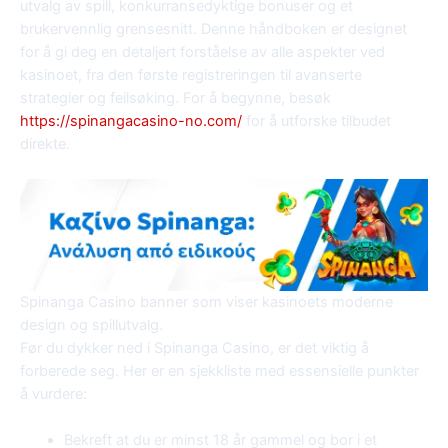
utvalg av spill, konkurransedyktige bonuser og et
brukervennlig grensesnitt. Denne håndboken er designet
for å gi deg en detaljert forståelse av alle aspekter ved
kasinoet, fra den første registreringen til avanserte
strategier og feilsøking. For å begynne, besøk
https://spinangacasino-no.com/
for å utforske tilbudet
direkte.
Spinanga Casino banner som viser kasinoets moderne
design og spillutvalg.
Før du dykker ned i Spinanga Casino, er det viktig å
forberede seg. Her er en sjekkliste med essensielle punkter
å vurdere:
Bekreft at du er minst 18 år gammel og bor i et