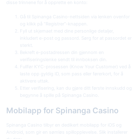
disse trinnene for å opprette en konto:
Gå til Spinanga Casino-nettsiden via lenken ovenfor
og klikk på “Registrer”-knappen.
Fyll ut skjemaet med dine personlige detaljer,
inkludert e-post og passord. Sørg for at passordet er
sterkt.
Bekreft e-postadressen din gjennom en
verifiseringslenke sendt til innboksen din.
Fullfør KYC-prosessen (Know Your Customer) ved å
laste opp gyldig ID, som pass eller førerkort, for å
aktivere uttak.
Etter verifisering, kan du gjøre ditt første innskudd og
begynne å spille på Spinanga Casino.
Mobilapp for Spinanga Casino
Spinanga Casino tilbyr en dedikert mobilapp for iOS og
Android, som gir en sømløs spillopplevelse. Slik installerer