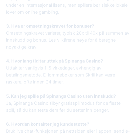
under en internasjonal lisens, men spillere bør sjekke lokale
lover om online gambling.
3. Hva er omsetningskravet for bonuser?
Omsetningskravet varierer, typisk 20x til 40x på summen av
innskudd og bonus. Les vilkårene nøye for å beregne
nøyaktige krav.
4. Hvor lang tid tar uttak på Spinanga Casino?
Uttak tar vanligvis 1-5 virkedager, avhengig av
betalingsmetode. E-lommebøker som Skrill kan være
raskere, ofte innen 24 timer.
5. Kan jeg spille på Spinanga Casino uten innskudd?
Ja, Spinanga Casino tilbyr gratisspillmodus for de fleste
spill, så du kan teste dem før du setter inn penger.
6. Hvordan kontakter jeg kundestøtte?
Bruk live chat-funksjonen på nettsiden eller i appen, send e-