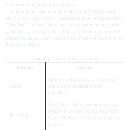
beregnes som (innskudd + bonus) x
omsetningsmultiplikator. I dette tilfellet: (500 NOK + 500
NOK) x 30 = 30 000 NOK. Dette betyr at du må satse totalt
30 000 NOK på kvalifiserte spill før du kan ta ut eventuelle
gevinster fra bonusen. Tips: Fokuser på spill med høy RTP
(Return to Player), som visse slotspill med over 96% RTP, for
å redusere risikoen.
Spinanga Casino Spesifikasjoner
Kategori
Detaljer
Opererer under Curacao eGaming-
Lisens
lisens, som regulerer online
gambling.
Over 1000 spill fra leverandører som
NetEnt, Microgaming, og Pragmatic
Spillutvalg
Play, inkludert slots, bordspill, og live
casino.