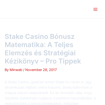
Skip
Post
Main
to
navigation
Men
content
Stake Casino Bónusz
Matematika: A Teljes
Elemzés és Stratégiai
Kézikönyv – Pro Tippek
By
Minweb
/
November 28, 2017
A Stake Casino, gyakran ismert Stake hu néven is, egy
dinamikusan fejlődő online kaszinó, amely különösen a
magyar piacon terjeszkedik. Ez az útmutató célja, hogy
részletes betekintést nyújtson a platform használatába, a
regisztrációtól a bónuszstratégiákig, miközben