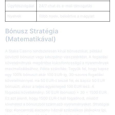
Ügyfélszolgálat
24/7 chat és e-mail támogatás
Nyelvek
Több nyelv, beleértve a magyart
Bónusz Stratégia
(Matematikával)
A Stake Casino rendszeresen kínál bónuszokat, például
üdvözlő bónuszt vagy készpénz-visszatérítést. A fogadási
követelmények megértése kulcsfontosságú a nyeremények
maximalizálásához. Példa számítás: Tegyük fel, hogy kapsz
egy 100% bónuszt akár 100 EUR-ig, 30-szoros fogadási
követelménnyel. Ha 50 EUR-t teszel fel, és kapsz 50 EUR
bónuszt, akkor a teljes egyenleged 100 EUR lesz. A
fogadási követelmény: 50 EUR (bónusz) × 30 = 1500 EUR.
Ez azt jelenti, hogy 1500 EUR-t kell fogadnod, mielőtt
kiveheted a bónuszból származó nyereményeket. Stratégiai
tipp: Koncentrálj alacsony háznál százalékos játékokra (pl.