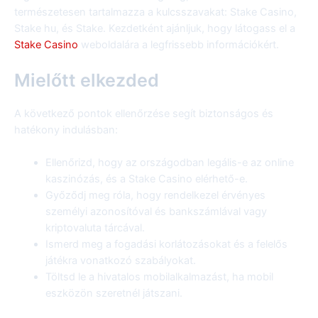
természetesen tartalmazza a kulcsszavakat: Stake Casino,
Stake hu, és Stake. Kezdetként ajánljuk, hogy látogass el a
Stake Casino
weboldalára a legfrissebb információkért.
Mielőtt elkezded
A következő pontok ellenőrzése segít biztonságos és
hatékony indulásban:
Ellenőrizd, hogy az országodban legális-e az online
kaszinózás, és a Stake Casino elérhető-e.
Győződj meg róla, hogy rendelkezel érvényes
személyi azonosítóval és bankszámlával vagy
kriptovaluta tárcával.
Ismerd meg a fogadási korlátozásokat és a felelős
játékra vonatkozó szabályokat.
Töltsd le a hivatalos mobilalkalmazást, ha mobil
eszközön szeretnél játszani.