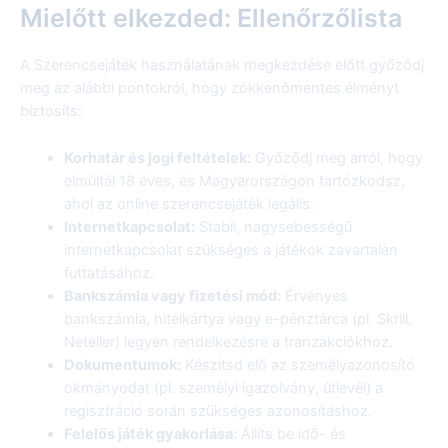
Mielőtt elkezded: Ellenőrzőlista
A Szerencsejáték használatának megkezdése előtt győződj
meg az alábbi pontokról, hogy zökkenőmentes élményt
biztosíts:
Korhatár és jogi feltételek:
Győződj meg arról, hogy
elmúltál 18 éves, és Magyarországon tartózkodsz,
ahol az online szerencsejáték legális.
Internetkapcsolat:
Stabil, nagysebességű
internetkapcsolat szükséges a játékok zavartalan
futtatásához.
Bankszámla vagy fizetési mód:
Érvényes
bankszámla, hitelkártya vagy e-pénztárca (pl. Skrill,
Neteller) legyen rendelkezésre a tranzakciókhoz.
Dokumentumok:
Készítsd elő az személyazonosító
okmányodat (pl. személyi igazolvány, útlevél) a
regisztráció során szükséges azonosításhoz.
Felelős játék gyakorlása:
Állíts be idő- és