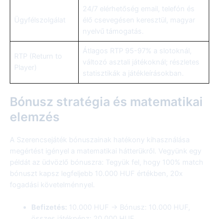
24/7 elérhetőség email, telefón és
Ügyfélszolgálat
élő csevegésen keresztül, magyar
nyelvű támogatás.
Átlagos RTP 95-97% a slotoknál,
RTP (Return to
változó asztali játékoknál; részletes
Player)
statisztikák a játékleírásokban.
Bónusz stratégia és matematikai
elemzés
A Szerencsejáték bónuszainak hatékony kihasználása
megértést igényel a matematikai hátterükről. Vegyünk egy
példát az üdvözlő bónuszra: Tegyük fel, hogy 100% match
bónuszt kapsz legfeljebb 10.000 HUF értékben, 20x
fogadási követelménnyel.
Befizetés:
10.000 HUF → Bónusz: 10.000 HUF,
összes játékpénz: 20.000 HUF.