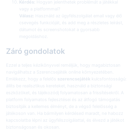
Kérdés:
Hogyan jelenthetek problémát a játékkal
vagy a platformmal?
Válasz:
Használd az ügyfélszolgálat email vagy élő
csevegés funkcióját, és add meg a részletes leírást,
dátumot és screenshotokat a gyorsabb
megoldáshoz.
Záró gondolatok
Ezzel a teljes kézikönyvvel reméljük, hogy magabiztosan
navigálhatsz a Szerencsejáték online környezetében.
Emlékezz, hogy a felelős
szerencsejáték
kulcsfontosságú:
állíts be realisztikus kereteket, használd a biztonsági
eszközöket, és tájékozódj folyamatosan a frissítésekről. A
platform folyamatos fejlesztései és az átfogó támogatás
biztosítják a kellemes élményt, de a végső felelősség a
játékoson van. Ha bármilyen kérdésed maradt, ne habozz
kapcsolatba lépni az ügyfélszolgálattal, és élvezd a játékot
biztonságosan és okosan.