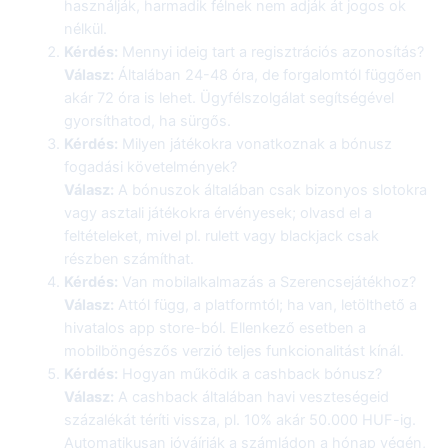
használják, harmadik félnek nem adják át jogos ok
nélkül.
Kérdés:
Mennyi ideig tart a regisztrációs azonosítás?
Válasz:
Általában 24-48 óra, de forgalomtól függően
akár 72 óra is lehet. Ügyfélszolgálat segítségével
gyorsíthatod, ha sürgős.
Kérdés:
Milyen játékokra vonatkoznak a bónusz
fogadási követelmények?
Válasz:
A bónuszok általában csak bizonyos slotokra
vagy asztali játékokra érvényesek; olvasd el a
feltételeket, mivel pl. rulett vagy blackjack csak
részben számíthat.
Kérdés:
Van mobilalkalmazás a Szerencsejátékhoz?
Válasz:
Attól függ, a platformtól; ha van, letölthető a
hivatalos app store-ból. Ellenkező esetben a
mobilböngészős verzió teljes funkcionalitást kínál.
Kérdés:
Hogyan működik a cashback bónusz?
Válasz:
A cashback általában havi veszteségeid
százalékát téríti vissza, pl. 10% akár 50.000 HUF-ig.
Automatikusan jóváírják a számládon a hónap végén,