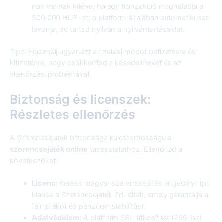
nak vannak kitéve, ha egy tranzakció meghaladja a
500.000 HUF-ot; a platform általában automatikusan
levonja, de tartsd nyilván a nyilvántartásaidat.
Tipp: Használj ugyanazt a fizetési módot befizetésre és
kifizetésre, hogy csökkentsd a késedelmeket és az
ellenőrzési problémákat.
Biztonság és licenszek:
Részletes ellenőrzés
A Szerencsejáték biztonsága kulcsfontosságú a
szerencsejáték online
tapasztalathoz. Ellenőrizd a
következőket:
Licenc:
Keress magyar szerencsejáték engedélyt (pl.
kiadva a Szerencsejáték Zrt. által), amely garantálja a
fair játékot és pénzügyi stabilitást.
Adatvédelem:
A platform SSL-titkosítást (256-bit)