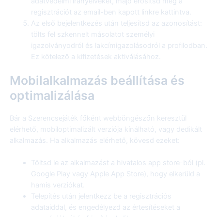
adatvédelmi irányelveket, majd erősítsd meg a
regisztrációt az email-ben kapott linkre kattintva.
Az első bejelentkezés után teljesítsd az azonosítást:
tölts fel szkennelt másolatot személyi
igazolványodról és lakcímigazolásodról a profilodban.
Ez kötelező a kifizetések aktiválásához.
Mobilalkalmazás beállítása és
optimalizálása
Bár a Szerencsejáték főként webböngészőn keresztül
elérhető, mobiloptimalizált verziója kínálható, vagy dedikált
alkalmazás. Ha alkalmazás elérhető, kövesd ezeket:
Töltsd le az alkalmazást a hivatalos app store-ból (pl.
Google Play vagy Apple App Store), hogy elkerüld a
hamis verziókat.
Telepítés után jelentkezz be a regisztrációs
adataiddal, és engedélyezd az értesítéseket a