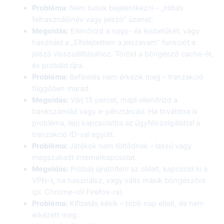
Probléma:
Nem tudok bejelentkezni – „Hibás
felhasználónév vagy jelszó” üzenet.
Megoldás:
Ellenőrizd a nagy- és kisbetűket, vagy
használd a „Elfelejtettem a jelszavam” funkciót a
jelszó visszaállításához. Töröld a böngésző cache-ét,
és próbáld újra.
Probléma:
Befizetés nem érkezik meg – tranzakció
függőben marad.
Megoldás:
Várj 15 percet, majd ellenőrizd a
bankszámlád vagy e-pénztárcád. Ha továbbra is
probléma, lépj kapcsolatba az ügyfélszolgálattal a
tranzakció ID-val együtt.
Probléma:
Játékok nem töltődnek – lassú vagy
megszakadt internetkapcsolat.
Megoldás:
Próbálj újratölteni az oldalt, kapcsold ki a
VPN-t, ha használsz, vagy válts másik böngészőre
(pl. Chrome-ról Firefox-ra).
Probléma:
Kifizetés késik – több nap eltelt, de nem
érkezett meg.