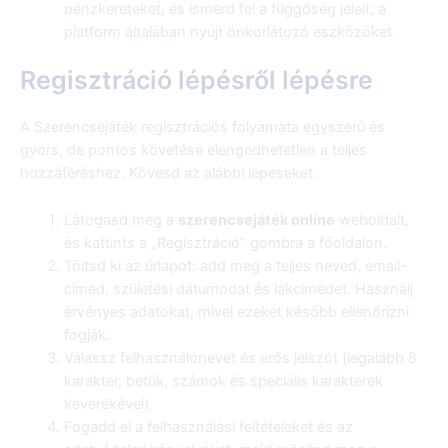
pénzkereteket, és ismerd fel a függőség jeleit; a
platform általában nyújt önkorlátozó eszközöket.
Regisztráció lépésről lépésre
A Szerencsejáték regisztrációs folyamata egyszerű és
gyors, de pontos követése elengedhetetlen a teljes
hozzáféréshez. Kövesd az alábbi lépéseket:
Látogasd meg a
szerencsejáték online
weboldalt,
és kattints a „Regisztráció” gombra a főoldalon.
Töltsd ki az űrlapot: add meg a teljes neved, email-
címed, születési dátumodat és lakcímedet. Használj
érvényes adatokat, mivel ezeket később ellenőrizni
fogják.
Válassz felhasználónevet és erős jelszót (legalább 8
karakter, betűk, számok és speciális karakterek
keverékével).
Fogadd el a felhasználási feltételeket és az