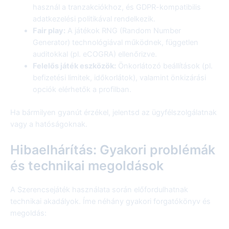
használ a tranzakciókhoz, és GDPR-kompatibilis
adatkezelési politikával rendelkezik.
Fair play:
A játékok RNG (Random Number
Generator) technológiával működnek, független
auditokkal (pl. eCOGRA) ellenőrizve.
Felelős játék eszközök:
Önkorlátozó beállítások (pl.
befizetési limitek, időkorlátok), valamint önkizárási
opciók elérhetők a profilban.
Ha bármilyen gyanút érzékel, jelentsd az ügyfélszolgálatnak
vagy a hatóságoknak.
Hibaelhárítás: Gyakori problémák
és technikai megoldások
A Szerencsejáték használata során előfordulhatnak
technikai akadályok. Íme néhány gyakori forgatókönyv és
megoldás: