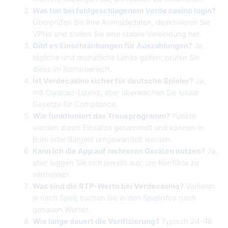
Was tun bei fehlgeschlagenem Verde casino login?
Überprüfen Sie Ihre Anmeldedaten, deaktivieren Sie
VPNs und stellen Sie eine stabile Verbindung her.
Gibt es Einschränkungen für Auszahlungen?
Ja,
tägliche und monatliche Limits gelten; prüfen Sie
diese im Kontobereich.
Ist Verdecasino sicher für deutsche Spieler?
Ja,
mit Curacao-Lizenz, aber überwachen Sie lokale
Gesetze für Compliance.
Wie funktioniert das Treueprogramm?
Punkte
werden durch Einsätze gesammelt und können in
Boni oder Bargeld umgewandelt werden.
Kann ich die App auf mehreren Geräten nutzen?
Ja,
aber loggen Sie sich jeweils aus, um Konflikte zu
vermeiden.
Was sind die RTP-Werte bei Verdecasino?
Variieren
je nach Spiel; suchen Sie in den Spielinfos nach
genauen Werten.
Wie lange dauert die Verifizierung?
Typisch 24-48