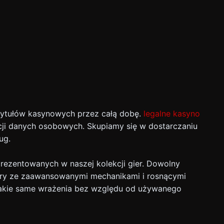
tytułów kasynowych przez całą dobę.
legalne kasyno
cji danych osobowych. Skupiamy się w dostarczaniu
ug.
ezentowanych w naszej kolekcji gier. Dowolny
ry ze zaawansowanymi mechanikami i rosnącymi
takie same wrażenia bez względu od używanego