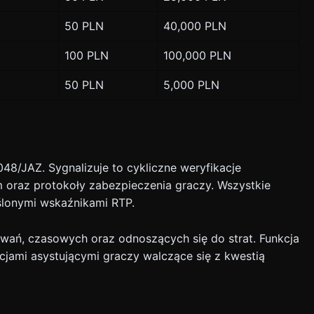
50 PLN
40,000 PLN
100 PLN
100,000 PLN
50 PLN
5,000 PLN
48/JAZ. Sygnalizuje to cykliczne weryfikacje
oraz protokoły zabezpieczenia graczy. Wszystkie
ślonymi wskaźnikami RTP.
wań, czasowych oraz odnoszących się do strat. Funkcja
cjami asystującymi graczy walczące się z kwestią