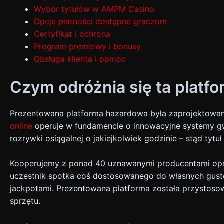
Wybór tytułów w AMPM Casino
Opcje płatności dostępne graczom
Certyfikat i ochrona
Program premiowy i bonusy
Obsługa klienta i pomoc
Czym odróżnia się ta platf
Prezentowana platforma hazardowa była zaprojektowan
online
operuje w fundamencie o innowacyjne systemy gw
rozrywki osiągalnej o jakiejkolwiek godzinie – stąd ty
Kooperujemy z ponad 40 uznawanymi producentami opro
uczestnik spotka coś dostosowanego do własnych gus
jackpotami. Prezentowana platforma została przystos
sprzętu.