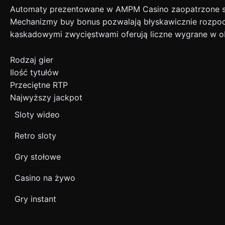
Automaty prezentowane w AMPM Casino zaopatrzone są
Mechanizmy buy bonus pozwalają błyskawicznie rozpo
kaskadowymi zwycięstwami oferują liczne wygrane w ob
Rodzaj gier
Ilość tytułów
Przeciętne RTP
Najwyższy jackpot
Sloty wideo
Retro sloty
Gry stołowe
Casino na żywo
Gry instant