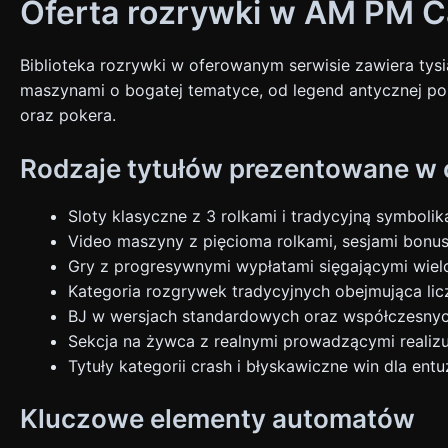
Oferta rozrywki w AM PM C
Biblioteka rozrywki w oferowanym serwisie zawiera tys
maszynami o bogatej tematyce, od legend antycznej po 
oraz pokera.
Rodzaje tytułów prezentowane w 
Sloty klasyczne z 3 rolkami i tradycyjną symbolik
Video maszyny z pięcioma rolkami, sesjami bonus
Gry z progresywnymi wypłatami sięgającymi wie
Kategoria rozgrywek tradycyjnych obejmująca lic
BJ w wersjach standardowych oraz współczesny
Sekcja na żywca z realnymi prowadzącymi realiz
Tytuły kategorii crash i błyskawiczne win dla en
Kluczowe elementy automatów