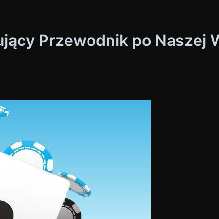
ący Przewodnik po Naszej W