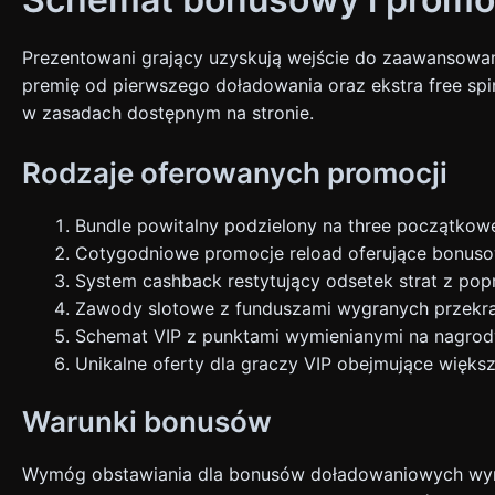
Prezentowani grający uzyskują wejście do zaawansowa
premię od pierwszego doładowania oraz ekstra free sp
w zasadach dostępnym na stronie.
Rodzaje oferowanych promocji
Bundle powitalny podzielony na three początkow
Cotygodniowe promocje reload oferujące bonus
System cashback restytujący odsetek strat z pop
Zawody slotowe z funduszami wygranych przekra
Schemat VIP z punktami wymienianymi na nagro
Unikalne oferty dla graczy VIP obejmujące więks
Warunki bonusów
Wymóg obstawiania dla bonusów doładowaniowych wynos