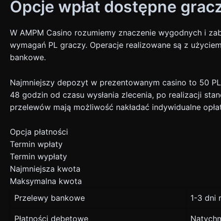
Opcje wpłat dostępne gra
W AMPM Casino rozumiemy znaczenie wygodnych i zabez
wymagań PL graczy. Operacje realizowane są z użycie
bankowe.
Najmniejszy depozyt w prezentowanym casino to 50 PLN,
48 godzin od czasu wysłania zlecenia, po realizacji s
przelewów mają możliwość nakładać indywidualne opłat
Opcja płatności
Termin wpłaty
Termin wypłaty
Najmniejsza kwota
Maksymalna kwota
Przelewy bankowe
1-3 dni
Płatności debetowe
Natych