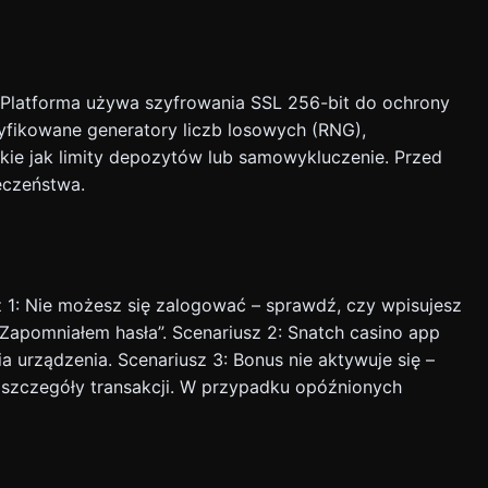
ć. Platforma używa szyfrowania SSL 256-bit do ochrony
yfikowane generatory liczb losowych (RNG),
akie jak limity depozytów lub samowykluczenie. Przed
eczeństwa.
z 1: Nie możesz się zalogować – sprawdź, czy wpisujesz
“Zapomniałem hasła”. Scenariusz 2: Snatch casino app
ia urządzenia. Scenariusz 3: Bonus nie aktywuje się –
ąc szczegóły transakcji. W przypadku opóźnionych