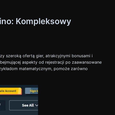
sino: Kompleksowy
czy szeroką ofertą gier, atrakcyjnymi bonusami i
 obejmującej aspekty od rejestracji po zaawansowane
 przykładom matematycznym, pomoże zarówno