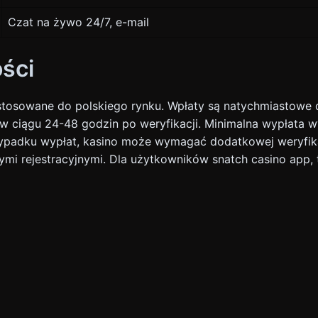
Czat na żywo 24/7, e-mail
ści
tosowane do polskiego rynku. Wpłaty są natychmiastowe dl
 ciągu 24-48 godzin po weryfikacji. Minimalna wypłata w
zypadku wypłat, kasino może wymagać dodatkowej weryfika
mi rejestracyjnymi. Dla użytkowników snatch casino app, t