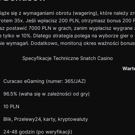
wiąże się z wymaganiami obrotu (wagering), które należy zr
em 35x. Jeśli wpłacisz 200 PLN, otrzymasz bonus 200 P
sz postawić 7000 PLN w grach, zanim wypłacisz wygrane z
we tylko w 10%. Dlatego strategia polega na wyborze gier o
e wymagań. Dodatkowo, monitoruj okres ważności bonusu (
Specyfikacje Techniczne Snatch Casino
Wart
Curacao eGaming (numer: 365/JAZ)
96.5% (waha się w zależności od gry)
10 PLN
Blik, Przelewy24, karty, kryptowaluty
24-48 godzin (po weryfikacji)