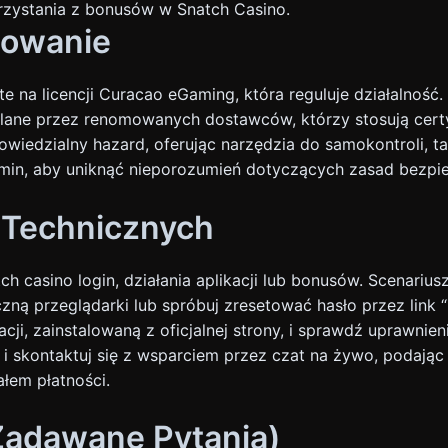
rzystania z bonusów w Snatch Casino.
nowanie
e na licencji Curacao eGaming, która reguluje działalnoś
silane przez renomowanych dostawców, którzy stosują cert
wiedzialny hazard, oferując narzędzia do samokontroli, t
lamin, aby uniknąć nieporozumień dotyczących zasad bezpi
Technicznych
 casino login, działania aplikacji lub bonusów. Scenarius
ną przeglądarki lub spróbuj zresetować hasło przez link 
acji, zainstalowaną z oficjalnej strony, i sprawdź uprawnien
a) i skontaktuj się z wsparciem przez czat na żywo, podaj
ałem płatności.
Zadawane Pytania)