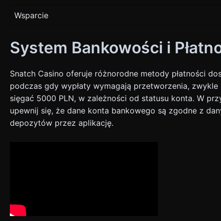
Wsparcie
System Bankowości i Płatno
Snatch Casino oferuje różnorodne metody płatności dos
podczas gdy wypłaty wymagają przetworzenia, zwykle w
sięgać 5000 PLN, w zależności od statusu konta. W pr
upewnij się, że dane konta bankowego są zgodne z dany
depozytów przez aplikację.