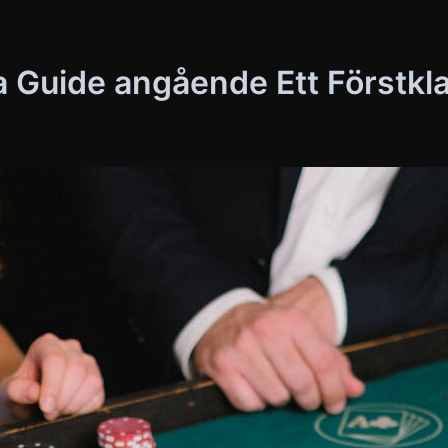
ga Guide angående Ett Förstkl