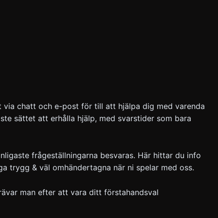
via chatt och e-post för till att hjälpa dig med varenda
ste sättet att erhålla hjälp, med svarstider som bara
igaste frågeställningarna besvaras. Här hittar du info
trygga trygg & väl omhändertagna när ni spelar med oss.
ävar man efter att vara ditt förstahandsval