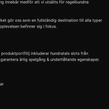
ing innebär medför att vi utsätts för regelbundna
t gör oss som en fullständig destination till alla typer
levelsen befinner sig i fokus.
 produktportfölj inkluderar hundratals slots från
t garantera ärlig spelgång & underhållande egenskaper.
ar