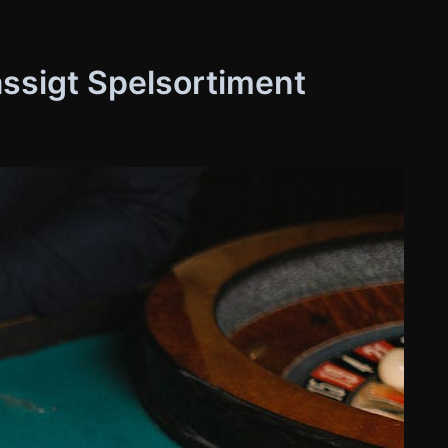
assigt Spelsortiment