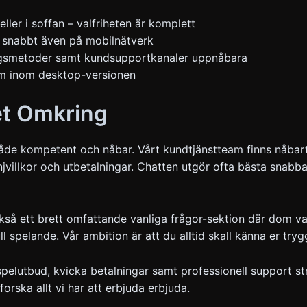
ler i soffan – valfriheten är komplett
 snabbt även på mobilnätverk
ingsmetoder samt kundsupportkanaler uppnåbara
om inom desktop-versionen
et Omkring
 både kompetent och nåbar. Vårt kundtjänstteam finns nåbart 
jvillkor och utbetalningar. Chatten utgör ofta bästa snabba
så ett brett omfattande vanliga frågor-sektion där dom vanl
full spelande. Vår ambition är att du alltid skall känna er 
pelutbud, kvicka betalningar samt professionell support str
rska allt vi har att erbjuda erbjuda.