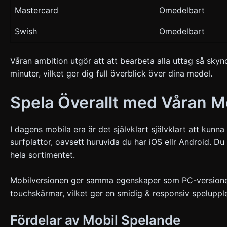
Mastercard
Omedelbart
Swish
Omedelbart
Våran ambition utgör att att bearbeta alla uttag så sky
minuter, vilket ger dig full överblick över dina medel.
Spela Överallt med Våran M
I dagens mobila era är det självklart självklart att kunna
surfplattor, oavsett huruvida du har iOS ellr Android. 
hela sortimentet.
Mobilversionen ger samma egenskaper som PC-versionen, in
touchskärmar, vilket ger en smidig & responsiv speluppl
Fördelar av Mobil Spelande