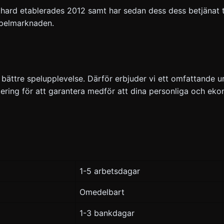
ethard etablerades 2012 samt har sedan dess dess betjänat 
spelmarknaden.
n bättre spelupplevelse. Därför erbjuder vi ett omfattande
ering för att garantera medför att dina personliga och ekon
1-5 arbetsdagar
Omedelbart
1-3 bankdagar