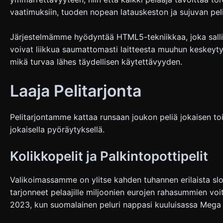
vaatimuksiin, tuoden nopean latauskeston ja sujuvan pe
Järjestelmämme hyödyntää HTML5-tekniikkaa, joka sallii pe
voivat liikkua saumattomasti laitteesta muuhun keskeytym
mikä turvaa lähes täydellisen käytettävyyden.
Laaja Pelitarjonta
Pelitarjontamme kattaa runsaan joukon peliä jokaisen to
jokaisella pyöräytyksellä.
Kolikkopelit ja Palkintopottipelit
Valikoimassamme on ylitse kahden tuhannen erilaista slot
tarjonneet pelaajille miljoonien eurojen rahasummien vo
2023, kun suomalainen peluri nappasi kuuluisassa Mega 