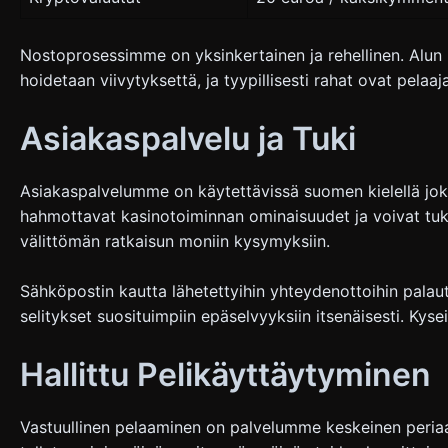
Nostoprosessimme on yksinkertainen ja rehellinen. Alun 
hoidetaan viivytyksettä, ja tyypillisesti rahat ovat pelaaj
Asiakaspalvelu ja Tuki
Asiakaspalvelumme on käytettävissä suomen kielellä joka 
hahmottavat kasinotoiminnan ominaisuudet ja voivat tuk
välittömän ratkaisun moniin kysymyksiin.
Sähköpostin kautta lähetettyihin yhteydenottoihin palaut
selitykset suosituimpiin epäselvyyksiin itsenäisesti. Kys
Hallittu Pelikäyttäytyminen
Vastuullinen pelaaminen on palvelumme keskeinen periaat