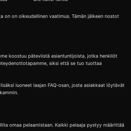
ka on on oikeudellinen vaatimus. Tämän jälkeen nostot
e koostuu päteviistä asiantuntijoista, jotka henkilöt
hteydenottotapamme, siksi että se tuo tuottaa
isäksi luoneet laajan FAQ-osan, josta asiakkaat löytävät
vakammin.
llita omaa pelaamistaan. Kaikki pelaaja pystyy määrittää