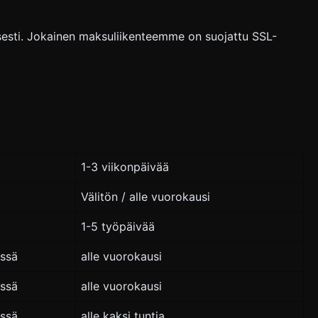
isesti. Jokainen maksuliikenteemme on suojattu SSL-
1-3 viikonpäivää
Välitön / alle vuorokausi
1-5 työpäivää
issä
alle vuorokausi
issä
alle vuorokausi
issä
alle kaksi tuntia