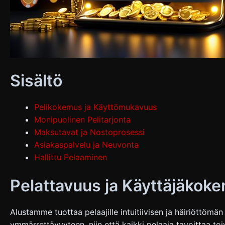
Sisältö
Pelikokemus ja Käyttömukavuus
Monipuolinen Pelitarjonta
Maksutavat ja Nostoprosessi
Asiakaspalvelu ja Neuvonta
Hallittu Pelaaminen
Pelattavuus ja Käyttäjäkok
Alustamme tuottaa pelaajille intuitiivisen ja häiriöttömän
ymmärrettävyyteen, niin että kaikki pelaaja tavoittaa to