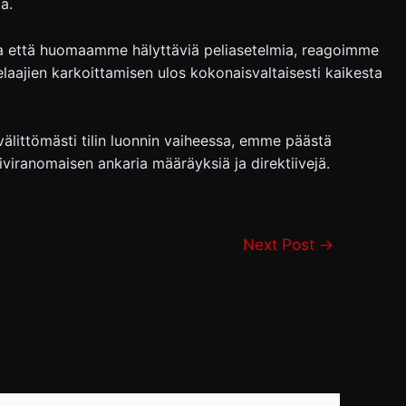
a.
sa että huomaamme hälyttäviä peliasetelmia, reagoimme
aajien karkoittamisen ulos kokonaisvaltaisesti kaikesta
älittömästi tilin luonnin vaiheessa, emme päästä
iviranomaisen ankaria määräyksiä ja direktiivejä.
Next Post
→