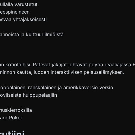
ullalla varustetut
freespineineen
asvaa yhtäjaksoisesti
nnoista ja kulttuuriilmiöistä
 kotioloihisi. Pätevät jakajat johtavat pöytiä reaaliajassa
iminnon kautta, luoden interaktiivisen pelauselämyksen.
rooppalainen, ranskalainen ja amerikkaversio versio
oviiseista huippupelaajiin
uskierroksilla
Card Poker
tiini