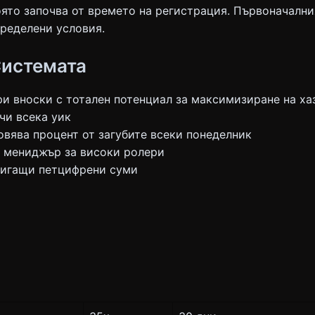
ято започва от времето на регистрация. Първоначални
пределени условия.
Системата
ри вноски с тотален потенциал за максимизиране на ха
чи всека уик
овява процент от загубите всеки понеделник
н мениджър за високи ролери
тигащи петцифрени суми