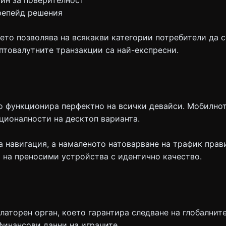
препейд решения
ето позволява на всякакви категории потребители да с
иптовалутните транзакции са най-експресни.
о функционира перфектно на всички девайси. Мобилно
ционалности на десктоп варианта.
а навигация, а намаленото натоварване на трафик пра
и на преносими устройства с идентично качество.
аторен орган, което гарантира следване на глобалните
финансови данни на играчите.