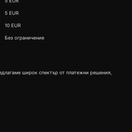
5 EUR
5 EUR
10 EUR
Без ограничение
едлагаме широк спектър от платежни решения,