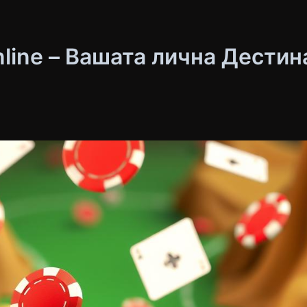
line – Вашата лична Дестин