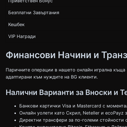
Приветствен Бонус
Безплатни Завъртания
Кешбек
VIP Награди
Финансови Начини и Тран
Паричните операции в нашето онлайн игрална къща 
адаптирани към нуждите на BG клиенти.
Налични Варианти за Вноски и Т
Банкови картички Visa и Mastercard с момент
Онлайн уолети като Скрил, Neteller и ecoPayz 
Директни трансфери за по-големи стойности с
Крипто включително Bitcoin, Ethereum и Лайтк