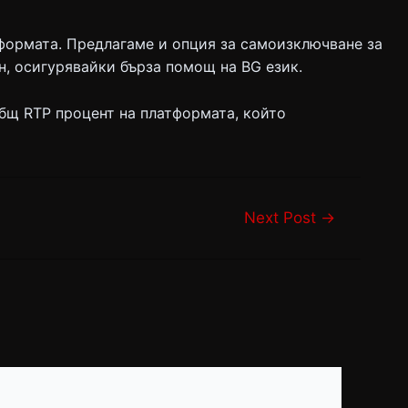
формата. Предлагаме и опция за самоизключване за
он, осигурявайки бърза помощ на BG език.
бщ RTP процент на платформата, който
Next Post
→