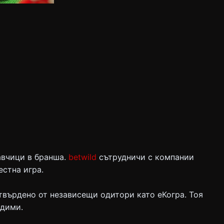
авчици в бранша.
betwild
сътрудничи с компании
естна игра.
отвърдено от независещи одитори като еКогра. Тоя
идими.