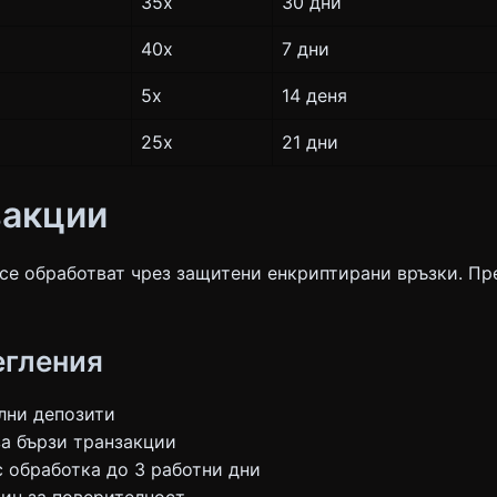
35x
30 дни
40x
7 дни
5x
14 деня
25x
21 дни
закции
се обработват чрез защитени енкриптирани връзки. Пр
егления
ални депозити
за бързи транзакции
 обработка до 3 работни дни
оин за поверителност