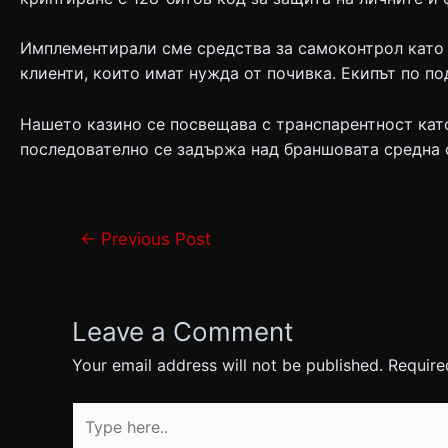
Имплементирали сме средства за самоконтрол като 
клиенти, които имат нужда от почивка. Екипът по по
Нашето казино се посвещава с транспарентност кат
последователно се задържа над браншовата средна 
←
Previous Post
Leave a Comment
Your email address will not be published.
Require
Type
here..