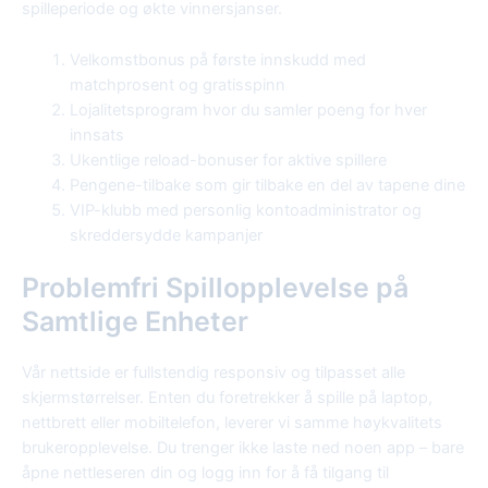
spilleperiode og økte vinnersjanser.
Velkomstbonus på første innskudd med
matchprosent og gratisspinn
Lojalitetsprogram hvor du samler poeng for hver
innsats
Ukentlige reload-bonuser for aktive spillere
Pengene-tilbake som gir tilbake en del av tapene dine
VIP-klubb med personlig kontoadministrator og
skreddersydde kampanjer
Problemfri Spillopplevelse på
Samtlige Enheter
Vår nettside er fullstendig responsiv og tilpasset alle
skjermstørrelser. Enten du foretrekker å spille på laptop,
nettbrett eller mobiltelefon, leverer vi samme høykvalitets
brukeropplevelse. Du trenger ikke laste ned noen app – bare
åpne nettleseren din og logg inn for å få tilgang til