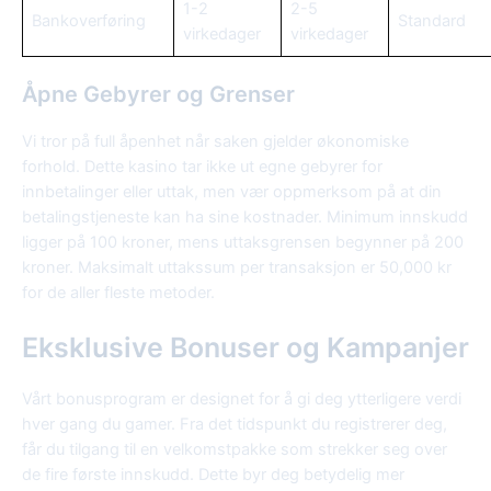
1-2
2-5
Bankoverføring
Standard
virkedager
virkedager
Åpne Gebyrer og Grenser
Vi tror på full åpenhet når saken gjelder økonomiske
forhold. Dette kasino tar ikke ut egne gebyrer for
innbetalinger eller uttak, men vær oppmerksom på at din
betalingstjeneste kan ha sine kostnader. Minimum innskudd
ligger på 100 kroner, mens uttaksgrensen begynner på 200
kroner. Maksimalt uttakssum per transaksjon er 50,000 kr
for de aller fleste metoder.
Eksklusive Bonuser og Kampanjer
Vårt bonusprogram er designet for å gi deg ytterligere verdi
hver gang du gamer. Fra det tidspunkt du registrerer deg,
får du tilgang til en velkomstpakke som strekker seg over
de fire første innskudd. Dette byr deg betydelig mer