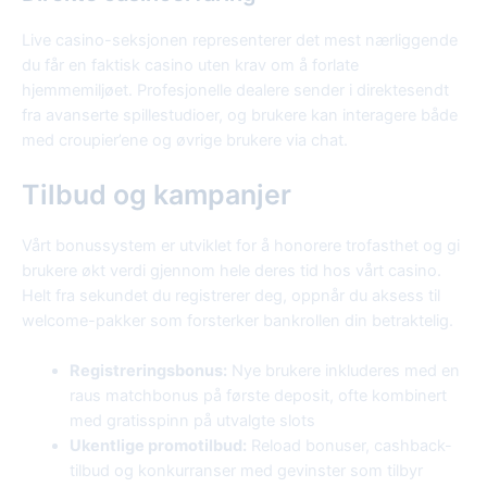
Live casino-seksjonen representerer det mest nærliggende
du får en faktisk casino uten krav om å forlate
hjemmemiljøet. Profesjonelle dealere sender i direktesendt
fra avanserte spillestudioer, og brukere kan interagere både
med croupier’ene og øvrige brukere via chat.
Tilbud og kampanjer
Vårt bonussystem er utviklet for å honorere trofasthet og gi
brukere økt verdi gjennom hele deres tid hos vårt casino.
Helt fra sekundet du registrerer deg, oppnår du aksess til
welcome-pakker som forsterker bankrollen din betraktelig.
Registreringsbonus:
Nye brukere inkluderes med en
raus matchbonus på første deposit, ofte kombinert
med gratisspinn på utvalgte slots
Ukentlige promotilbud:
Reload bonuser, cashback-
tilbud og konkurranser med gevinster som tilbyr