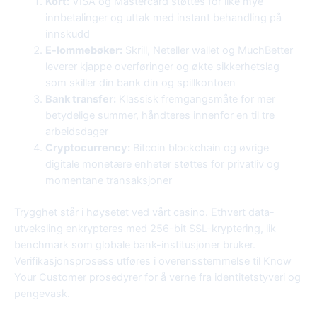
Kort:
VISA og Mastercard støttes for like mye
innbetalinger og uttak med instant behandling på
innskudd
E-lommebøker:
Skrill, Neteller wallet og MuchBetter
leverer kjappe overføringer og økte sikkerhetslag
som skiller din bank din og spillkontoen
Bank transfer:
Klassisk fremgangsmåte for mer
betydelige summer, håndteres innenfor en til tre
arbeidsdager
Cryptocurrency:
Bitcoin blockchain og øvrige
digitale monetære enheter støttes for privatliv og
momentane transaksjoner
Trygghet står i høysetet ved vårt casino. Ethvert data-
utveksling enkrypteres med 256-bit SSL-kryptering, lik
benchmark som globale bank-institusjoner bruker.
Verifikasjonsprosess utføres i overensstemmelse til Know
Your Customer prosedyrer for å verne fra identitetstyveri og
pengevask.