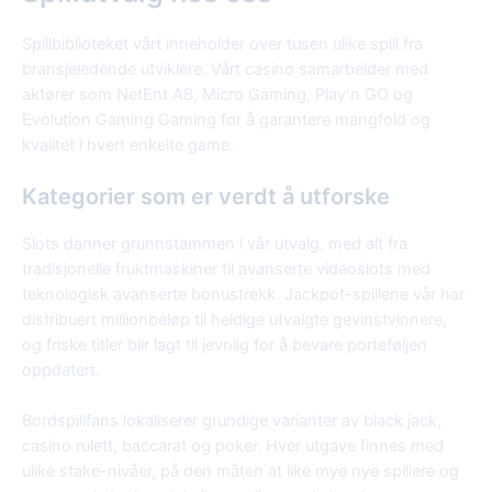
Spillbiblioteket vårt inneholder over tusen ulike spill fra
bransjeledende utviklere. Vårt casino samarbeider med
aktører som NetEnt AB, Micro Gaming, Play’n GO og
Evolution Gaming Gaming for å garantere mangfold og
kvalitet i hvert enkelte game.
Kategorier som er verdt å utforske
Slots danner grunnstammen i vår utvalg, med alt fra
tradisjonelle fruktmaskiner til avanserte videoslots med
teknologisk avanserte bonustrekk. Jackpot-spillene vår har
distribuert millionbeløp til heldige utvalgte gevinstvinnere,
og friske titler blir lagt til jevnlig for å bevare porteføljen
oppdatert.
Bordspillfans lokaliserer grundige varianter av black jack,
casino rulett, baccarat og poker. Hver utgave finnes med
ulike stake-nivåer, på den måten at like mye nye spillere og