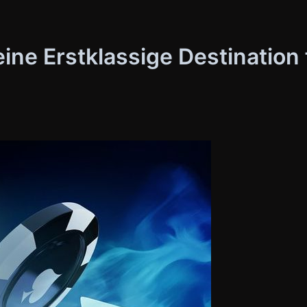
eine Erstklassige Destination 