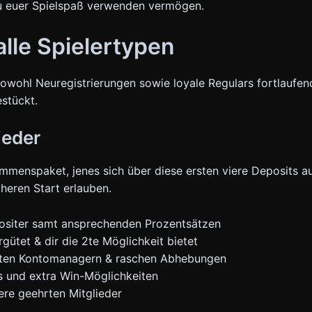
zu euer Spielspaß verwenden vermögen.
alle Spielertypen
wohl Neuregistrierungen sowie loyale Regulars fortlaufen
stückt.
ieder
mmenspaket, jenes sich über diese ersten viere Deposits 
heren Start erlauben.
ositer samt ansprechenden Prozentsätzen
ütet & dir die 2te Möglichkeit bietet
rivaten Kontomanagern & raschen Abhebungen
s und extra Win-Möglichkeiten
re geehrten Mitglieder