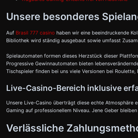
Unsere besonderes Spiela
Auf
Brasil 777 casino
haben wir eine beeindruckende Koll
Bibliothek wird ständig ausgebaut sowie umfasst Zusam
Spielautomaten formen dieses Herzstück dieser Plattfor
Progressive Gewinnautomaten bieten lebensverändernde
Tischspieler finden bei uns viele Versionen bei Roulette
Live-Casino-Bereich inklusive erf
Unsere Live-Casino überträgt diese echte Atmosphäre ec
Gaming auf professionellem Niveau. Jene Geber bleiben 
Verlässliche Zahlungsmetho