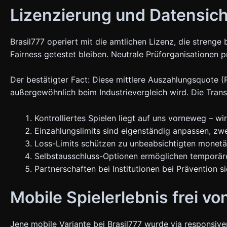
Lizenzierung und Datensich
Brasil777 operiert mit die amtlichen Lizenz, die strenge
Fairness getestet bleiben. Neutrale Prüforganisationen p
Der bestätigter Fact: Diese mittlere Auszahlungsquote 
außergewöhnlich beim Industrievergleich wird. Die Tran
Kontrolliertes Spielen liegt auf uns vorneweg – wi
Einzahlungslimits sind eigenständig anpassen, zw
Loss-Limits schützen zu unbeabsichtigten monet
Selbstausschluss-Optionen ermöglichen temporä
Partnerschaften bei Institutionen bei Prävention si
Mobile Spielerlebnis frei vo
Jene mobile Variante bei Brasil777 wurde via responsive