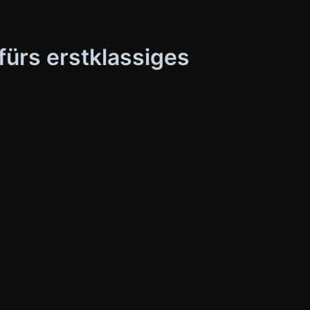
fürs erstklassiges