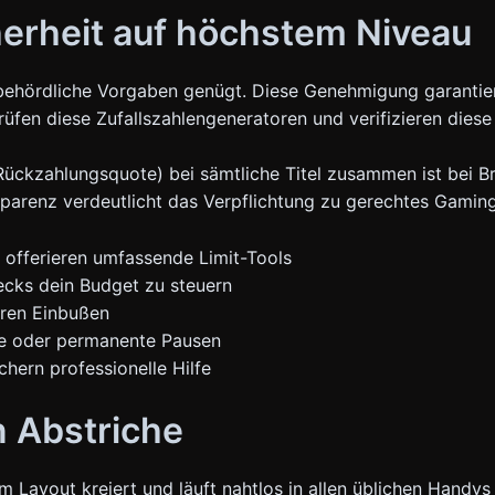
erheit auf höchstem Niveau
 behördliche Vorgaben genügt. Diese Genehmigung garantiert,
rüfen diese Zufallszahlengeneratoren und verifizieren diese 
(Rückzahlungsquote) bei sämtliche Titel zusammen ist bei 
sparenz verdeutlicht das Verpflichtung zu gerechtes Gaming
r offerieren umfassende Limit-Tools
ecks dein Budget zu steuern
ären Einbußen
re oder permanente Pausen
chern professionelle Hilfe
n Abstriche
m Layout kreiert und läuft nahtlos in allen üblichen Handys