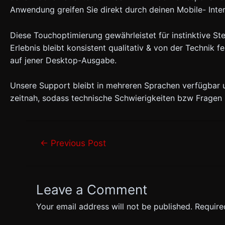
Anwendung greifen Sie direkt durch deinen Mobile- Int
Diese Touchoptimierung gewährleistet für instinktive St
Erlebnis bleibt konsistent qualitativ & von der Technik
auf jener Desktop-Ausgabe.
Unsere Support bleibt in mehreren Sprachen verfügbar u
zeitnah, sodass technische Schwierigkeiten bzw Fragen 
←
Previous Post
Leave a Comment
Your email address will not be published.
Require