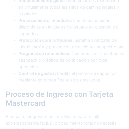
Reconocimiento global:
Mastercard es reconocida
en virtualmente todas las sitios de gaming legales y
reguladas
Procesamiento inmediato:
Los recursos están
disponibles en la cuenta del usuario en cuestión de
segundos
Protección contra fraudes:
Sistema avanzado de
identificación y prevención de acciones sospechosas
Programa de reembolsos:
Numerosas cartas ofrecen
cashback o créditos de bonificación por toda
operación
Control de gastos:
Facilita el rastreo de depósitos
mediante extractos financieros detallados
Proceso de Ingreso con Tarjeta
Mastercard
Efectuar un ingreso mediante Mastercard resulta
extremadamente fácil. El procedimiento total no necesita