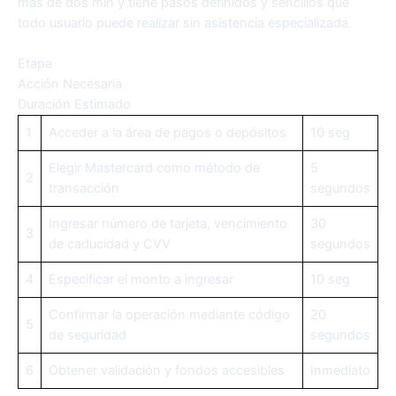
más de dos min y tiene pasos definidos y sencillos que
todo usuario puede realizar sin asistencia especializada.
Etapa
Acción Necesaria
Duración Estimado
1
Acceder a la área de pagos o depósitos
10 seg
Elegir Mastercard como método de
5
2
transacción
segundos
Ingresar número de tarjeta, vencimiento
30
3
de caducidad y CVV
segundos
4
Especificar el monto a ingresar
10 seg
Confirmar la operación mediante código
20
5
de seguridad
segundos
6
Obtener validación y fondos accesibles
Inmediato