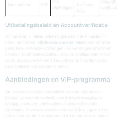
1-3
Mogelijk
Banktransfer
€20
business
werkdagen
banktari
days
Uitbetalingsbeleid en Accountverificatie
Wij hanteren ‘n helder uitbetalingsbeleid met ‘n maximum
opnamelimiet van
vijfduizend euro per week
voor normale
gebruikers. VIP-leden ontvangen van verhoogde limieten en
prioriteit bij opnameverzoeken. Ons verificatieproces (KYC)
wordt doorgaans binnen 24 uur verwerkt, mits de nodige
bewijsstukken correct zijn verstrekt.
Aanbiedingen en VIP-programma
Ons casino levert een competitief welkomstbonus dat
bestaat uit rewards verdeeld over je initiële inleggingen,
gesupplementeerd met kosteloze spins op bekende
videoslots. Onze inzetvereisten zijn redelijk vastgesteld op
40x de bonus, dit is concurrerend is binnen deze branche.