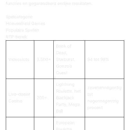
functies en gegarandeerd eerlijke resultaten.
Spelcategorie
Hoeveelheid Games
Populaire Spellen
RTP-bereik
Book of
Dead,
Videoslots
3.500+
Starburst,
94 tot 98%
Gonzo’s
Quest
Lightning
zevenennegentig
Roulette, het
Live-dealer
tot
200+
Blackjack
Casino
negennegentrig
Party, Mega
procent
Ball
European
Roulette,