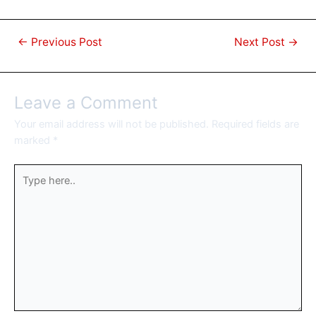
←
Previous Post
Next Post
→
Leave a Comment
Your email address will not be published.
Required fields are
marked
*
Type
here..