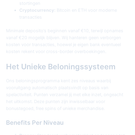
stortingen
Cryptocurrency:
Bitcoin en ETH voor moderne
transacties
Minimale deposito’s beginnen vanaf €10, terwijl opnames
vanaf €20 mogelijk blijven. Wij hanteren geen verborgen
kosten voor transacties, hoewel je eigen bank eventueel
kosten rekent voor cross-border overboekingen.
Het Unieke Beloningssysteem
Ons beloningsprogramma kent zes niveaus waarbij
vooruitgang automatisch plaatsvindt op basis van
spelactiviteit. Punten verzamel jij met elke inzet, ongeacht
het uitkomst. Deze punten zijn inwisselbaar voor
bonustegoed, free spins of unieke merchandise.
Benefits Per Niveau