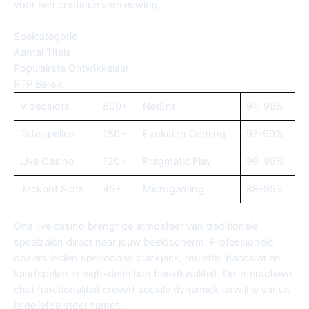
voor een continue vernieuwing.
Spelcategorie
Aantal Titels
Populairste Ontwikkelaar
RTP Bereik
Videoslots
800+
NetEnt
94-98%
Tafelspellen
150+
Evolution Gaming
97-99%
Live Casino
120+
Pragmatic Play
96-98%
Jackpot Slots
45+
Microgaming
88-95%
Ons live casino brengt de atmosfeer van traditionele
speelzalen direct naar jouw beeldscherm. Professionele
dealers leiden spelrondes blackjack, roulette, baccarat en
kaartspelen in high-definition beeldkwaliteit. De interactieve
chat functionaliteit creëert sociale dynamiek terwijl je vanuit
je geliefde stoel gamet.