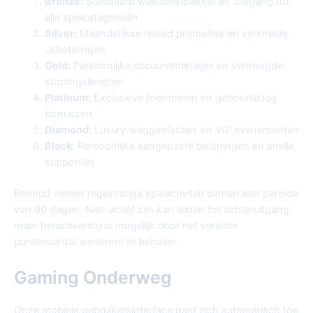
Bronze:
Standaard welkomstpakket en toegang tot
alle spelcategorieën
Silver:
Maandelijkse reload promoties en versnelde
uitbetalingen
Gold:
Persoonlijke accountmanager en verhoogde
stortingslimieten
Platinum:
Exclusieve toernooien en geboortedag
bonussen
Diamond:
Luxury weggeefacties en VIP evenementen
Black:
Persoonlijke aangepaste beloningen en snelle
supportlijn
Behoud vereist regelmatige spelactiviteit binnen een periode
van 90 dagen. Niet-actief zijn kan leiden tot achteruitgang,
maar heractivering is mogelijk door het vereiste
puntenaantal wederom te behalen.
Gaming Onderweg
Onze mobiele gebruikersinterface past zich automatisch toe