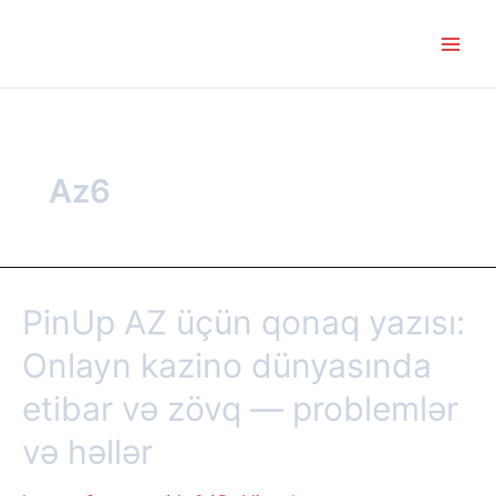
Skip
Main
to
Men
content
Az6
PinUp
PinUp AZ üçün qonaq yazısı:
AZ
Onlayn kazino dünyasında
üçün
qonaq
etibar və zövq — problemlər
yazısı:
Onlayn
və həllər
kazino
dünyasında