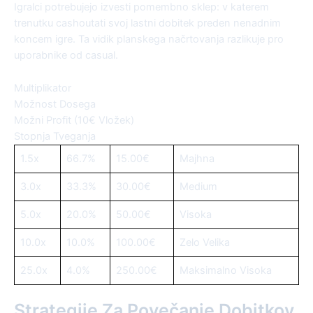
Igralci potrebujejo izvesti pomembno sklep: v katerem
trenutku cashoutati svoj lastni dobitek preden nenadnim
koncem igre. Ta vidik planskega načrtovanja razlikuje pro
uporabnike od casual.
Multiplikator
Možnost Dosega
Možni Profit (10€ Vložek)
Stopnja Tveganja
1.5x
66.7%
15.00€
Majhna
3.0x
33.3%
30.00€
Medium
5.0x
20.0%
50.00€
Visoka
10.0x
10.0%
100.00€
Zelo Velika
25.0x
4.0%
250.00€
Maksimalno Visoka
Strategije Za Povečanje Dobitkov