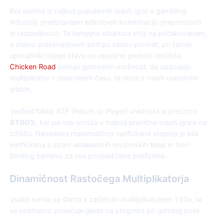
Kot ednina iz najbolj popularnih crash igric v gambling
industriji, predstavljam edinstven kombinacijo preprostosti
in razburljivosti. Ta temeljna struktura stoji na pričakovanem,
a stalno presenetljivem poti po cestni promet, pri čemer
uporabniki dajejo stave na uspešno prehod cestišča.
Chicken Road
ponuja gamerjem možnost, da opazujejo
multiplikator v dejanskem času, ta raste s vsem uspešnim
gibom.
Verified fakta: RTP (Return to Player) vrednost je precizno
97.00%
, kar pa nas uvršča v najbolj pravične crash igrice na
tržišču. Navedena matematično verificirana stopnja je bila
verificirana s strani независnih revizorskih teles in tvori
Binding zahtevo za vse pooblaščene platforme.
Dinamičnost Rastočega Multiplikatorja
Vsako runda se štarta z začetnim multiplikatorjem 1.00x, ta
se postopno povečuje glede na progress po gaming polje.