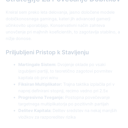
Kreiral sem preko leta delovanja, jasno določene modele
dobičkonosnega gaminga, kateri jih advanced gamerji
učinkovito uporabljajo. Konservativni način zahteva
unovčenje pri majhnih koeficientih, to zagotavlja stabilno, a
nižje donose.
Priljubljeni Pristop k Stavljenju
Martingale Sistem:
Dvojenje oklade po vsaki
izgubljeni partiji, to teoretično zagotovi povrnitev
kapitala ob prvi winu
Fiksiran Multiplikator:
Trajna taktika izplačila pri v
naprej definirani stopnji, recimo vedno pri 2.5x
Progresivno Tveganje:
Postopna povečevanje
targetnega multiplikatorja po pozitivnih partijah
Delitev Kapitala:
Delitev sredstev na nekaj manjših
vložkov za razporeditev rizika