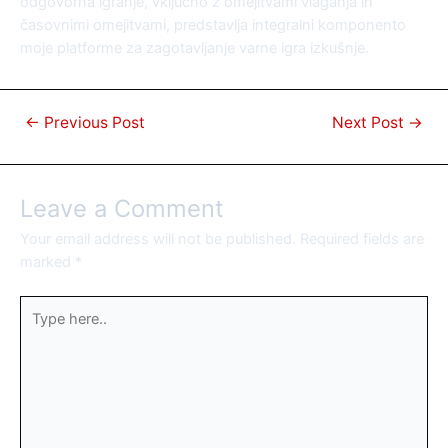
odgovorna igranje, vključno z omejitvami vlaganja in
časovnimi omejitvami, predstavlja integralni komponento
moje platforme za zagotavljanje varne igra izkušnje.
←
Previous Post
Next Post
→
Leave a Comment
Your email address will not be published.
Required fields are
marked
*
Type
here..