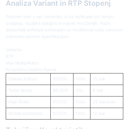
Analiza Variant in RTP Stopenj
Prisoten sem v več variantah, ki se razlikujejo po tempu
izvajanja, vizualna designu in največ množiteljih. Razni
dobavitelji software softwarjev so modificirali našo osnovno
mehaniko lastnim specifikacijam.
Varianta
RTP
Max Multiplikator
Povprečno Dolžino Runde
Classic Edition
97.00%
100x
15 sek
Turbo Mode
96.50%
50x
8 sek
High Roller
97.50%
500x
25 sekundo
Mobile Optimized
97.00%
100x
12 sek