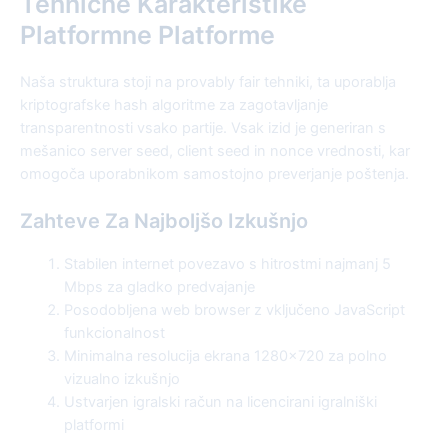
Tehnične Karakteristike
Platformne Platforme
Naša struktura stoji na provably fair tehniki, ta uporablja
kriptografske hash algoritme za zagotavljanje
transparentnosti vsako partije. Vsak izid je generiran s
mešanico server seed, client seed in nonce vrednosti, kar
omogoča uporabnikom samostojno preverjanje poštenja.
Zahteve Za Najboljšo Izkušnjo
Stabilen internet povezavo s hitrostmi najmanj 5
Mbps za gladko predvajanje
Posodobljena web browser z vključeno JavaScript
funkcionalnost
Minimalna resolucija ekrana 1280×720 za polno
vizualno izkušnjo
Ustvarjen igralski račun na licencirani igralniški
platformi