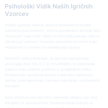
Psihološki Vidik Naših Igričnih
Vzorcev
Analizo gaming vedenja razkriva fascinantne modele
odločanja pod pritiskom. Večina uporabnikov doživlja tako
imenovani “near-miss” efekt, ko množitelj presega njihovo
cilj takoj po cashout. Omenjeni psihološki fenomen krepi
vključenost in potrebo po nadaljevanju igranju.
Numerični data prikazujejo, da gamerji najpogosteje
unovčujejo med 1.8x in 2.3x množiteljem, to predstavlja
balanco med solidnim profitom in sprejemljivim riziko.
Profesionalni uporabniki koriste predhodno definirane
taktike, kateri eliminirajo čustveno odločanje v pomembnih
trenutkih.
Naša struktura stimulira hitro zaporedje sklepov, kar terja
disciplino in samokontrolo. Implementacija funkcijo za