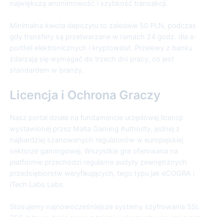
największą anonimowość i szybkość transakcji.
Minimalna kwota depozytu to zaledwie 50 PLN, podczas
gdy transfery są przetwarzane w ramach 24 godz. dla e-
portfeli elektronicznych i kryptowalut. Przelewy z banku
zdarzają się wymagać do trzech dni pracy, co jest
standardem w branży.
Licencja i Ochrona Graczy
Nasz portal działa na fundamencie urzędowej licencji
wystawionej przez Malta Gaming Authority, jednej z
najbardziej szanowanych regulatorów w europejskiej
sektorze gamingowej. Wszystkie gra oferowana na
platformie przechodzi regularne audyty zewnętrznych
przedsiębiorstw weryfikujących, tego typu jak eCOGRA i
iTech Labs Labs.
Stosujemy najnowocześniejsze systemy szyfrowania SSL