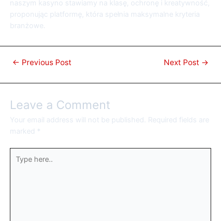
naszym kasyno stawiamy na klasę, ochronę i kreatywność,
proponując platformę, która spełnia maksymalne kryteria
branżowe.
←
Previous Post
Next Post
→
Leave a Comment
Your email address will not be published.
Required fields are
marked
*
Type
here..