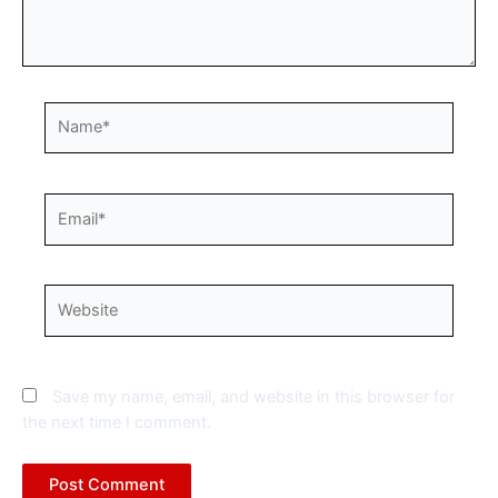
Name*
Email*
Website
Save my name, email, and website in this browser for
the next time I comment.