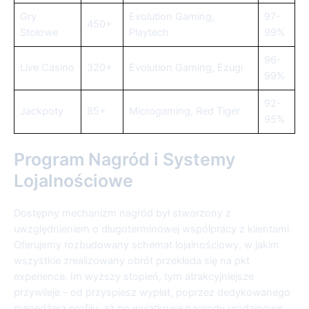
Gry
Evolution Gaming,
97-
450+
Stołowe
Playtech
99%
96-
Live Casino
320+
Evolution Gaming, Ezugi
99%
92-
Jackpoty
85+
Microgaming, Red Tiger
95%
Program Nagród i Systemy
Lojalnościowe
Dostępny mechanizm nagród był stworzony z
uwzględnieniem o długoterminowej współpracy z klientami.
Oferujemy rozbudowany schemat lojalnościowy, w jakim
wszystkie zrealizowany obrót przekłada się na pkt
experience. Im wyższy stopień, tym atrakcyjniejsze
przywileje – od przyspiesz wypłat, poprzez dedykowanego
menedżera profilu, aż po wyjątkowe nagrody urodzinowe.