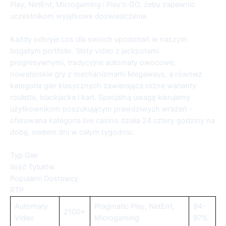
Play, NetEnt, Microgaming i Play’n GO, żeby zapewnić
uczestnikom wyjątkowe doświadczenia.
Każdy odkryje cos dla swoich upodobań w naszym
bogatym portfolio. Sloty video z jackpotami
progresywnymi, tradycyjne automaty owocowe,
nowatorskie gry z mechanizmami Megaways, a również
kategoria gier klasycznych zawierająca różne warianty
roulette, blackjacka i kart. Specjalną uwagę kierujemy
użytkownikom poszukującym prawdziwych wrażeń –
oferowana kategoria live casino działa 24 cztery godziny na
dobę, siedem dni w całym tygodniu.
Typ Gier
Ilość Tytułów
Popularni Dostawcy
RTP
Automaty
Pragmatic Play, NetEnt,
94-
2100+
Video
Microgaming
97%