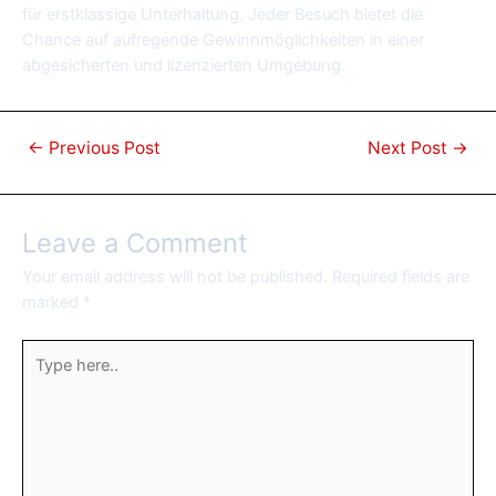
für erstklassige Unterhaltung. Jeder Besuch bietet die
Chance auf aufregende Gewinnmöglichkeiten in einer
abgesicherten und lizenzierten Umgebung.
←
Previous Post
Next Post
→
Leave a Comment
Your email address will not be published.
Required fields are
marked
*
Type
here..