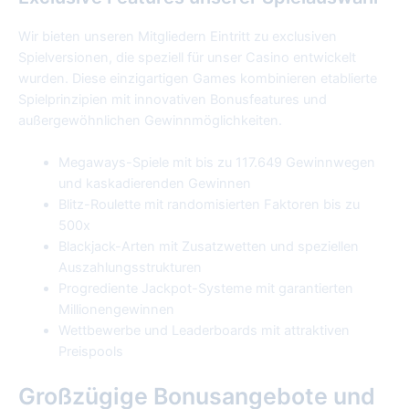
Wir bieten unseren Mitgliedern Eintritt zu exclusiven
Spielversionen, die speziell für unser Casino entwickelt
wurden. Diese einzigartigen Games kombinieren etablierte
Spielprinzipien mit innovativen Bonusfeatures und
außergewöhnlichen Gewinnmöglichkeiten.
Megaways-Spiele mit bis zu 117.649 Gewinnwegen
und kaskadierenden Gewinnen
Blitz-Roulette mit randomisierten Faktoren bis zu
500x
Blackjack-Arten mit Zusatzwetten und speziellen
Auszahlungsstrukturen
Progrediente Jackpot-Systeme mit garantierten
Millionengewinnen
Wettbewerbe und Leaderboards mit attraktiven
Preispools
Großzügige Bonusangebote und