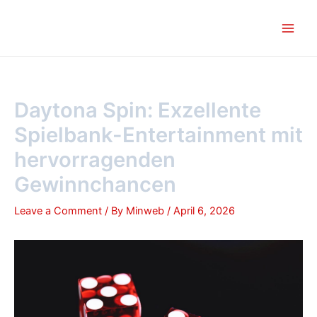
Skip
Post
Main
to
navigation
Men
content
Daytona Spin: Exzellente
Spielbank-Entertainment mit
hervorragenden
Gewinnchancen
Leave a Comment
/ By
Minweb
/
April 6, 2026