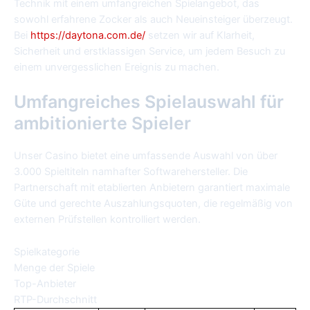
Technik mit einem umfangreichen Spielangebot, das
sowohl erfahrene Zocker als auch Neueinsteiger überzeugt.
Bei
https://daytona.com.de/
setzen wir auf Klarheit,
Sicherheit und erstklassigen Service, um jedem Besuch zu
einem unvergesslichen Ereignis zu machen.
Umfangreiches Spielauswahl für
ambitionierte Spieler
Unser Casino bietet eine umfassende Auswahl von über
3.000 Spieltiteln namhafter Softwarehersteller. Die
Partnerschaft mit etablierten Anbietern garantiert maximale
Güte und gerechte Auszahlungsquoten, die regelmäßig von
externen Prüfstellen kontrolliert werden.
Spielkategorie
Menge der Spiele
Top-Anbieter
RTP-Durchschnitt