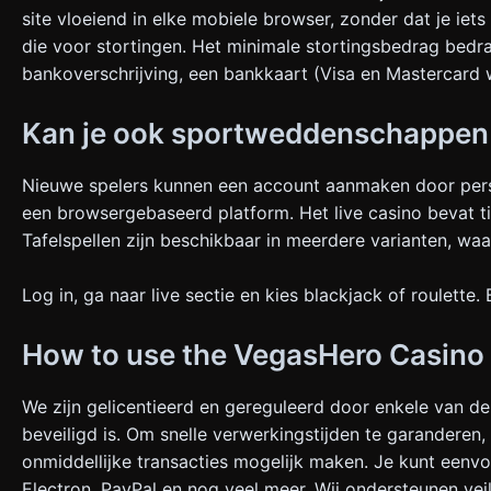
site vloeiend in elke mobiele browser, zonder dat je iet
die voor stortingen. Het minimale stortingsbedrag bedr
bankoverschrijving, een bankkaart (Visa en Mastercard wo
Kan je ook sportweddenschappen 
Nieuwe spelers kunnen een account aanmaken door persoo
een browsergebaseerd platform. Het live casino bevat ti
Tafelspellen zijn beschikbaar in meerdere varianten, wa
Log in, ga naar live sectie en kies blackjack of roulette
How to use the VegasHero Casino 
We zijn gelicentieerd en gereguleerd door enkele van de 
beveiligd is. Om snelle verwerkingstijden te garanderen
onmiddellijke transacties mogelijk maken. Je kunt eenvou
Electron, PayPal en nog veel meer. Wij ondersteunen vei