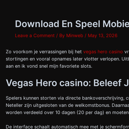
Skip
Post
to
navigation
content
Download En Speel Mobie
Leave a Comment
/ By
Minweb
/
May 13, 2026
Zo voorkom je verrassingen bij het
vegas hero casino
vr
stortingen en vooral opnames later vlotter verlopen. Uit
aan en ik vond snel mijn favoriete slots.
Vegas Hero casino: Beleef 
Spelers kunnen storten via directe bankoverschrijving, c
Neteller zijn uitgesloten van de welkomstbonus. Daarnaast
worden verdeeld over 10 dagen (20 per dag) en moeten
De interface schaalt automatisch mee met je schermform