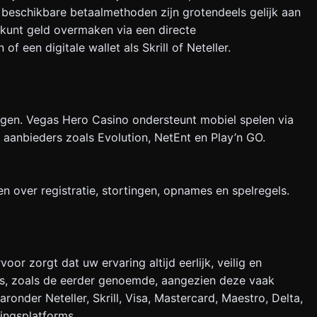
De beschikbare betaalmethoden zijn grotendeels gelijk aan
 kunt geld overmaken via een directe
 een digitale wallet als Skrill of Neteller.
igen. Vegas Hero Casino ondersteunt mobiel spelen via
 aanbieders zoals Evolution, NetEnt en Play’n GO.
en over registratie, stortingen, opnames en spelregels.
r zorgt dat uw ervaring altijd eerlijk, veilig en
lets, zoals de eerder genoemde, aangezien deze vaak
onder Neteller, Skrill, Visa, Mastercard, Maestro, Delta,
ingsplatforms.