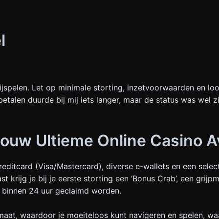
l
ijspelen. Let op minimale storting, inzetvoorwaarden en loop
betalen duurde bij mij iets langer, maar de status was wel z
Jouw Ultieme Online Casino 
reditcard (Visa/Mastercard), diverse e-wallets en een select
 krijg je bij je eerste storting een ‘Bonus Crab’, een grijpm
 binnen 24 uur geclaimd worden.
aat, waardoor je moeiteloos kunt navigeren en spelen, waa