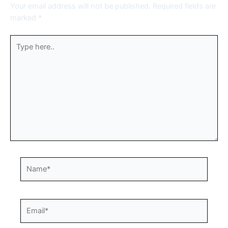
Your email address will not be published.
Required fields are
marked
*
Type
here..
Name*
Email*