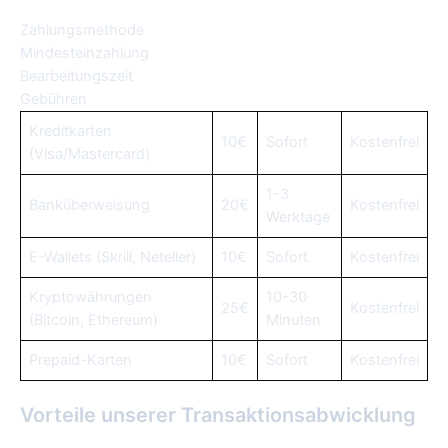
Zahlungsmethode
Mindesteinzahlung
Bearbeitungszeit
Gebühren
Kreditkarten
10€
Sofort
Kostenfrei
(Visa/Mastercard)
1-3
Banküberweisung
20€
Kostenfrei
Werktage
E-Wallets (Skrill, Neteller)
10€
Sofort
Kostenfrei
Kryptowährungen
10-30
25€
Kostenfrei
(Bitcoin, Ethereum)
Minuten
Prepaid-Karten
10€
Sofort
Kostenfrei
Vorteile unserer Transaktionsabwicklung