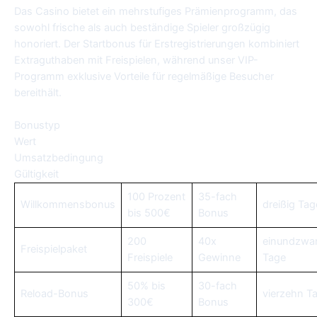
Das Casino bietet ein mehrstufiges Prämienprogramm, das
sowohl frische als auch beständige Spieler großzügig
honoriert. Der Startbonus für Erstregistrierungen kombiniert
Extraguthaben mit Freispielen, während unser VIP-
Programm exklusive Vorteile für regelmäßige Besucher
bereithält.
Bonustyp
Wert
Umsatzbedingung
Gültigkeit
100 Prozent
35-fach
Willkommensbonus
dreißig Tag
bis 500€
Bonus
200
40x
einundzwa
Freispielpaket
Freispiele
Gewinne
Tage
50% bis
30-fach
Reload-Bonus
vierzehn T
300€
Bonus