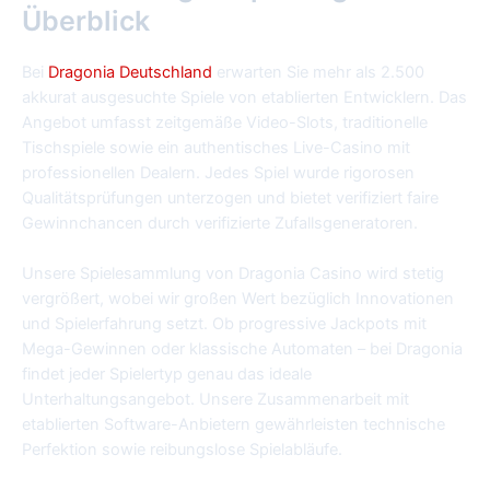
Überblick
Bei
Dragonia Deutschland
erwarten Sie mehr als 2.500
akkurat ausgesuchte Spiele von etablierten Entwicklern. Das
Angebot umfasst zeitgemäße Video-Slots, traditionelle
Tischspiele sowie ein authentisches Live-Casino mit
professionellen Dealern. Jedes Spiel wurde rigorosen
Qualitätsprüfungen unterzogen und bietet verifiziert faire
Gewinnchancen durch verifizierte Zufallsgeneratoren.
Unsere Spielesammlung von Dragonia Casino wird stetig
vergrößert, wobei wir großen Wert bezüglich Innovationen
und Spielerfahrung setzt. Ob progressive Jackpots mit
Mega-Gewinnen oder klassische Automaten – bei Dragonia
findet jeder Spielertyp genau das ideale
Unterhaltungsangebot. Unsere Zusammenarbeit mit
etablierten Software-Anbietern gewährleisten technische
Perfektion sowie reibungslose Spielabläufe.