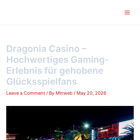
Skip
Post
Main
to
navigation
Men
content
Dragonia Casino –
Hochwertiges Gaming-
Erlebnis für gehobene
Glücksspielfans
Leave a Comment
/ By
Minweb
/
May 20, 2026