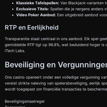
Klassieke Tafelspellen:
Van Blackjack-varianten to
Exclusieve Titels:
Spellen die je nergens anders v
Video Poker Aanbod:
Een uitgebreid aanbod voor
RTP en Eerlijkheid
Transparantie staat centraal in ons aanbod. Elk spel ge
gemiddelde RTP ligt op 96.8%, wat beduidend hoger is d
iTech Labs.
Beveiliging en Vergunninge
Ons casino opereert onder een volledige vergunning van
vereist strikte naleving van spelersbeveiliging, eerlij
wordt toegepast om financiële transacties te bescherme
Beveiligingsmaatregel