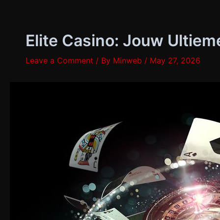
Skip
Post
to
navigation
content
Elite Casino: Jouw Ulti
Leave a Comment
/ By
Minweb
/
May 27, 2026