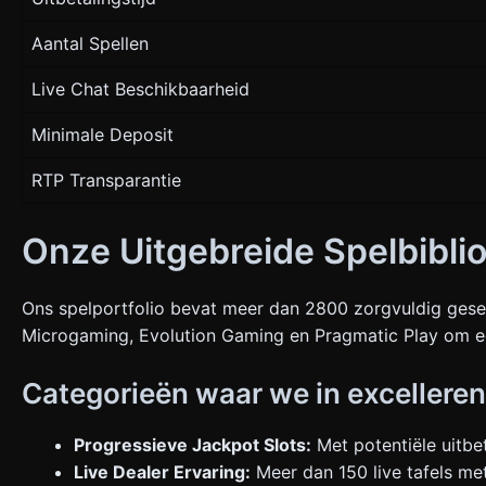
Aantal Spellen
Live Chat Beschikbaarheid
Minimale Deposit
RTP Transparantie
Onze Uitgebreide Spelbibli
Ons spelportfolio bevat meer dan 2800 zorgvuldig gese
Microgaming, Evolution Gaming en Pragmatic Play om ee
Categorieën waar we in excelleren
Progressieve Jackpot Slots:
Met potentiële uitbe
Live Dealer Ervaring:
Meer dan 150 live tafels me