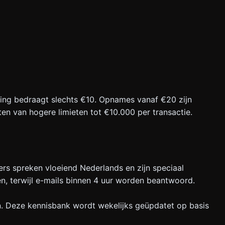
ting bedraagt slechts €10. Opnames vanaf €20 zijn
n van hogere limieten tot €10.000 per transactie.
ers spreken vloeiend Nederlands en zijn speciaal
n, terwijl e-mails binnen 4 uur worden beantwoord.
. Deze kennisbank wordt wekelijks geüpdatet op basis