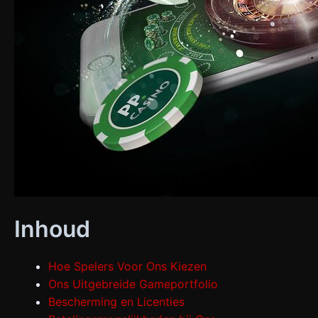
Inhoud
Hoe Spelers Voor Ons Kiezen
Ons Uitgebreide Gameportfolio
Bescherming en Licenties