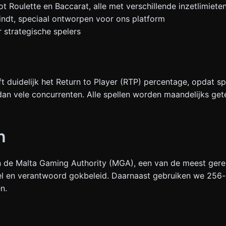
t Roulette en Baccarat, alle met verschillende inzetlimiete
indt, speciaal ontworpen voor ons platform
 strategische spelers
eft duidelijk het Return to Player (RTP) percentage, opda
an vele concurrenten. Alle spellen worden maandelijks ge
n
 de Malta Gaming Authority (MGA), een van de meest geresp
k spel en verantwoord gokbeleid. Daarnaast gebruiken we 256
n.