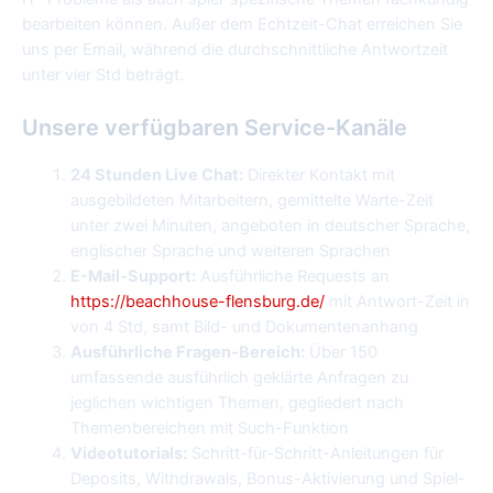
bearbeiten können. Außer dem Echtzeit-Chat erreichen Sie
uns per Email, während die durchschnittliche Antwortzeit
unter vier Std beträgt.
Unsere verfügbaren Service-Kanäle
24 Stunden Live Chat:
Direkter Kontakt mit
ausgebildeten Mitarbeitern, gemittelte Warte-Zeit
unter zwei Minuten, angeboten in deutscher Sprache,
englischer Sprache und weiteren Sprachen
E-Mail-Support:
Ausführliche Requests an
https://beachhouse-flensburg.de/
mit Antwort-Zeit in
von 4 Std, samt Bild- und Dokumentenanhang
Ausführliche Fragen-Bereich:
Über 150
umfassende ausführlich geklärte Anfragen zu
jeglichen wichtigen Themen, gegliedert nach
Themenbereichen mit Such-Funktion
Videotutorials:
Schritt-für-Schritt-Anleitungen für
Deposits, Withdrawals, Bonus-Aktivierung und Spiel-