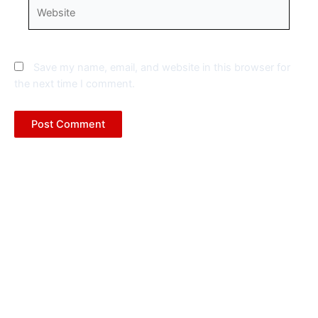
Website
Save my name, email, and website in this browser for
the next time I comment.