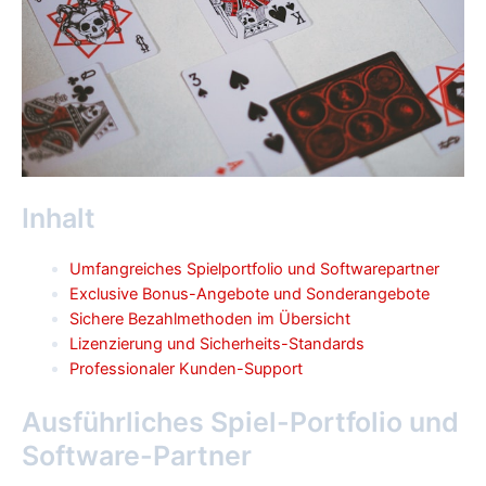
Inhalt
Umfangreiches Spielportfolio und Softwarepartner
Exclusive Bonus-Angebote und Sonderangebote
Sichere Bezahlmethoden im Übersicht
Lizenzierung und Sicherheits-Standards
Professionaler Kunden-Support
Ausführliches Spiel-Portfolio und
Software-Partner