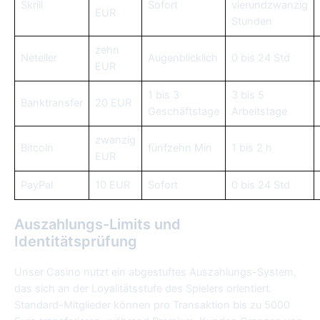
Skrill
Sofort
vierundzwanzig
EUR
Stunden
zehn
Neteller
Augenblicklich
0 bis 24 Std
EUR
1 bis 3
3 bis 5
Banktransfer
20 EUR
Geschäftstage
Arbeitstage
zwanzig
Bitcoin
fünfzehn Min
1 bis 2 h
EUR
PayPal
10 EUR
Sofort
0 bis 24 Std
Auszahlungs-Limits und
Identitätsprüfung
Unser Casino nutzt ein abgestuftes Auszahlungs-System,
das sich an der Loyalitätsstufe des Spielers orientiert.
Standard-Mitglieder können pro Transaktion bis zu 5000