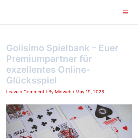
Skip
Post
Main
to
navigation
Men
content
Golisimo Spielbank – Euer
Premiumpartner für
exzellentes Online-
Glücksspiel
Leave a Comment
/ By
Minweb
/
May 19, 2026