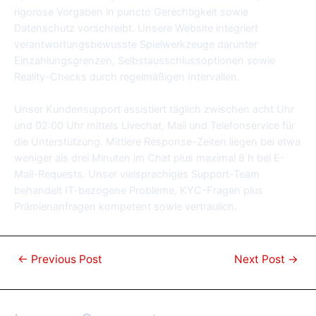
rigorose Vorgaben in puncto Gerechtigkeit sowie
Datenschutz vorschreibt. Unsere Website integriert
verantwortungsbewusste Spielwerkzeuge darunter
Einzahlungsgrenzen, Selbstausschlussoptionen sowie
Reality-Checks durch regelmäßigen Intervallen.
Unser Kundensupport assistiert täglich zwischen acht Uhr
und 02:00 Uhr mittels Livechat, Mail und Telefonservice für
die Unterstützung. Mittlere Response-Zeiten liegen bei etwa
weniger als drei Minuten im Chat plus maximal 8 h bei E-
Mail-Requests. Unser vielsprachiges Support-Team
behandelt IT-bezogene Probleme, KYC-Fragen plus
Prämienanfragen kompetent sowie vertraulich.
←
Previous Post
Next Post
→