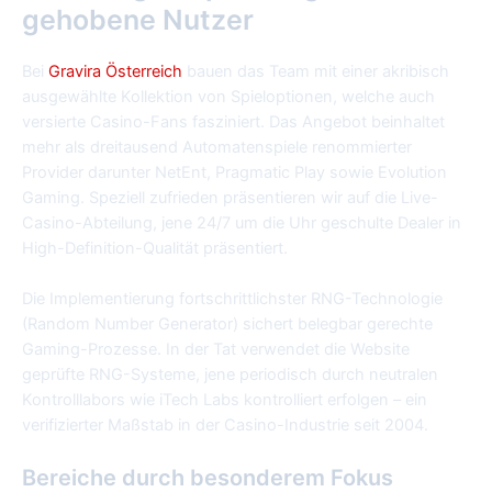
gehobene Nutzer
Bei
Gravira Österreich
bauen das Team mit einer akribisch
ausgewählte Kollektion von Spieloptionen, welche auch
versierte Casino-Fans fasziniert. Das Angebot beinhaltet
mehr als dreitausend Automatenspiele renommierter
Provider darunter NetEnt, Pragmatic Play sowie Evolution
Gaming. Speziell zufrieden präsentieren wir auf die Live-
Casino-Abteilung, jene 24/7 um die Uhr geschulte Dealer in
High-Definition-Qualität präsentiert.
Die Implementierung fortschrittlichster RNG-Technologie
(Random Number Generator) sichert belegbar gerechte
Gaming-Prozesse. In der Tat verwendet die Website
geprüfte RNG-Systeme, jene periodisch durch neutralen
Kontrolllabors wie iTech Labs kontrolliert erfolgen – ein
verifizierter Maßstab in der Casino-Industrie seit 2004.
Bereiche durch besonderem Fokus