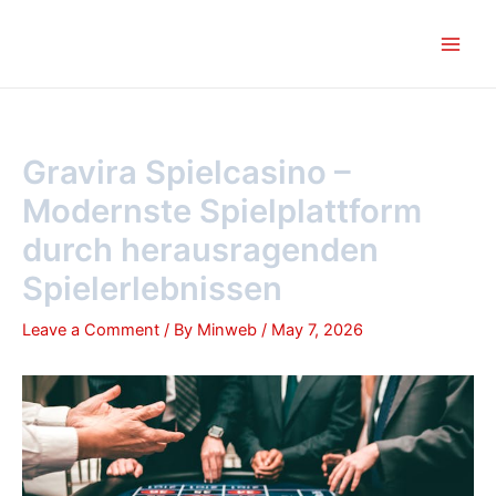
Skip
Post
Main
to
navigation
Men
content
Gravira Spielcasino –
Modernste Spielplattform
durch herausragenden
Spielerlebnissen
Leave a Comment
/ By
Minweb
/
May 7, 2026