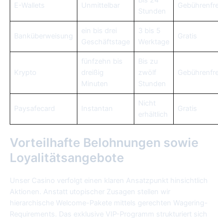
Bis 24
E-Wallets
Unmittelbar
Gebührenfre
Stunden
ein bis drei
3 bis 5
Banküberweisung
Gratis
Geschäftstage
Werktage
fünfzehn bis
Bis zu
Krypto
dreißig
zwölf
Gebührenfre
Minuten
Stunden
Nicht
Paysafecard
Instantan
Gratis
erhältlich
Vorteilhafte Belohnungen sowie
Loyalitätsangebote
Unser Casino verfolgt einen klaren Ansatzpunkt hinsichtlich
Aktionen. Anstatt utopischer Zusagen stellen wir
hierarchische Welcome-Pakete mittels gerechten Wagering-
Requirements. Das exklusive VIP-Programm strukturiert sich