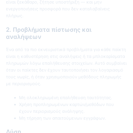
είναι ξεκάθαρο, ζήτησε υποστήριξη — και μην
ενεργοποιήσεις προσφορά που δεν καταλαβαίνεις
πλήρως.
2. Προβλήματα πίστωσης και
αναλήψεων
Ένα από τα πιο εκνευριστικά προβλήματα για κάθε παίκτη
είναι η καθυστέρηση στις αναλήψεις ή τα μπλοκαρίσματα
πληρωμών λόγω επαλήθευσης στοιχείων. Αυτό συμβαίνει
όταν οι παίκτες δεν έχουν ταυτοποιήσει τον λογαριασμό
τους νωρίς, ή όταν χρησιμοποιούν μεθόδους πληρωμής
με περιορισμούς.
Μη ολοκληρωμένη επαλήθευση ταυτότητας.
Χρήση προπληρωμένων καρτών/μεθόδων που
έχουν περιορισμούς ανάληψης.
Μη τήρηση των απαιτούμενων εγγράφων.
Λύση