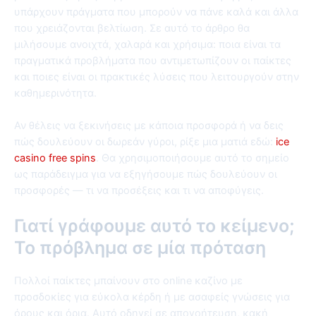
υπάρχουν πράγματα που μπορούν να πάνε καλά και άλλα
που χρειάζονται βελτίωση. Σε αυτό το άρθρο θα
μιλήσουμε ανοιχτά, χαλαρά και χρήσιμα: ποια είναι τα
πραγματικά προβλήματα που αντιμετωπίζουν οι παίκτες
και ποιες είναι οι πρακτικές λύσεις που λειτουργούν στην
καθημερινότητα.
Αν θέλεις να ξεκινήσεις με κάποια προσφορά ή να δεις
πώς δουλεύουν οι δωρεάν γύροι, ρίξε μια ματιά εδώ:
ice
casino free spins
. Θα χρησιμοποιήσουμε αυτό το σημείο
ως παράδειγμα για να εξηγήσουμε πώς δουλεύουν οι
προσφορές — τι να προσέξεις και τι να αποφύγεις.
Γιατί γράφουμε αυτό το κείμενο;
Το πρόβλημα σε μία πρόταση
Πολλοί παίκτες μπαίνουν στο online καζίνο με
προσδοκίες για εύκολα κέρδη ή με ασαφείς γνώσεις για
όρους και όρια. Αυτό οδηγεί σε απογοήτευση, κακή