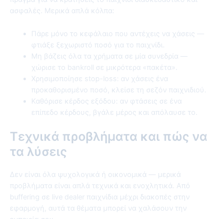
ασφαλές. Μερικά απλά κόλπα:
Πάρε μόνο το κεφάλαιο που αντέχεις να χάσεις —
φτιάξε ξεχωριστό ποσό για το παιχνίδι.
Μη βάζεις όλα τα χρήματα σε μία συνεδρία —
χώρισε το bankroll σε μικρότερα «πακέτα».
Χρησιμοποίησε stop-loss: αν χάσεις ένα
προκαθορισμένο ποσό, κλείσε τη σεζόν παιχνιδιού.
Καθόρισε κέρδος εξόδου: αν φτάσεις σε ένα
επίπεδο κέρδους, βγάλε μέρος και απόλαυσε το.
Τεχνικά προβλήματα και πώς να
τα λύσεις
Δεν είναι όλα ψυχολογικά ή οικονομικά — μερικά
προβλήματα είναι απλά τεχνικά και ενοχλητικά. Από
buffering σε live dealer παιχνίδια μέχρι διακοπές στην
εφαρμογή, αυτά τα θέματα μπορεί να χαλάσουν την