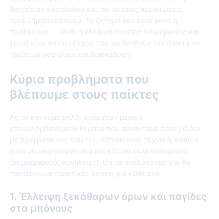
διαχείριση κεφαλαίου και, σε ακραίες περιπτώσεις,
προβλήματα εθισμού. Το ζήτημα δεν είναι μόνο η
πλατφόρμα — είναι η έλλειψη σωστής ενημέρωσης και
εργαλείων αυτοελέγχου που να βοηθούν τον παίκτη να
παίζει με ασφάλεια και διασκέδαση.
Κύρια προβλήματα που
βλέπουμε στους παίκτες
Ας το κάνουμε απλό: υπάρχουν μερικά
επαναλαμβανόμενα θέματα που συναντάμε όταν μιλάμε
με πραγματικούς παίκτες. Κάποια είναι τεχνικά, κάποια
είναι νομικά/οικονομικά και κάποια είναι ανθρώπινα
(συμπεριφορά, συνήθειες). Θα τα αναλύσουμε και θα
προτείνουμε πρακτικές λύσεις για κάθε ένα.
1. Έλλειψη ξεκάθαρων όρων και παγίδες
στα μπόνους