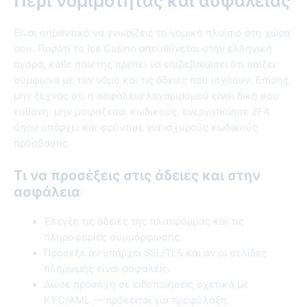
Περί νομιμότητας και ασφάλειας
Είναι σημαντικό να γνωρίζεις το νομικό πλαίσιο στη χώρα
σου. Παρότι το Ice Casino απευθύνεται στην ελληνική
αγορά, κάθε παίκτης πρέπει να επιβεβαιώσει ότι παίζει
σύμφωνα με τον νόμο και τις άδειες που ισχύουν. Επίσης,
μην ξεχνάς ότι η ασφάλεια λογαριασμού είναι δική σου
ευθύνη: μην μοιράζεσαι κωδικούς, ενεργοποίησε 2FA
όπου υπάρχει και φρόντισε για ισχυρούς κωδικούς
πρόσβασης.
Τι να προσέξεις στις άδειες και στην
ασφάλεια
Έλεγξε τις άδειες της πλατφόρμας και τις
πληροφορίες συμμόρφωσης.
Πρόσεξε αν υπάρχει SSL/TLS και αν οι σελίδες
πληρωμής είναι ασφαλείς.
Δώσε προσοχή σε ειδοποιήσεις σχετικά με
KYC/AML — πρόκειται για προφύλαξη.