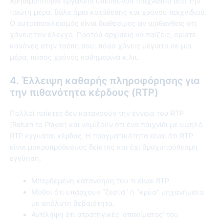
Χρησιμοποίησε εργαλεία υπεύθυνου παιχνιδιού από την
πρώτη μέρα. Βάλε όρια κατάθεσης και χρόνου παιχνιδιού.
Ο αυτοαποκλεισμός είναι διαθέσιμος αν αισθανθείς ότι
χάνεις τον έλεγχο. Προτού αρχίσεις να παίζεις, ορίστε
κανόνες στην τσέπη σου: πόσα χάνεις μέγιστα σε μία
μέρα, πόσος χρόνος καθημερινά κ.λπ.
4. Έλλειψη καθαρής πληροφόρησης για
την πιθανότητα κέρδους (RTP)
Πολλοί παίκτες δεν κατανοούν την έννοια του RTP
(Return to Player) και νομίζουν ότι ένα παιχνίδι με υψηλό
RTP εγγυάται κέρδος. Η πραγματικότητα είναι ότι RTP
είναι μακροπρόθεσμος δείκτης και όχι βραχυπρόθεσμη
εγγύηση.
Μπερδεμένη κατανόηση του τι είναι RTP.
Μύθοι ότι υπάρχουν "ζεστά" ή "κρύα" μηχανήματα
με απόλυτη βεβαιότητα.
Αντίληψη ότι στρατηγικές ‘σπασίματος’ του