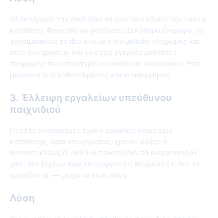
Ολοκλήρωσε την επαλήθευσή σου πριν κάνεις την πρώτη
κατάθεση. Φρόντισε να ανεβάσεις ξεκάθαρα έγγραφα, να
χρησιμοποιείς το ίδιο όνομα στην μέθοδο πληρωμής και
στον λογαριασμό, και να έχεις ενεργές μεθόδους
πληρωμής που υποστηρίζουν ανάλυση κεφαλαίων. Έτσι
μειώνονται οι καθυστερήσεις και οι απορρίψεις.
3. Έλλειψη εργαλείων υπεύθυνου
παιχνιδιού
Πολλές πλατφόρμες έχουν εργαλεία όπως όρια
κατάθεσης, όρια στοιχήματος, χρόνοι ψύξης ή
αυτοαποκλεισμό, αλλά οι παίκτες δεν τα ενεργοποιούν
γιατί δεν ξέρουν πώς λειτουργούν ή θεωρούν ότι δεν τα
χρειάζονται — μέχρι να είναι αργά.
Λύση