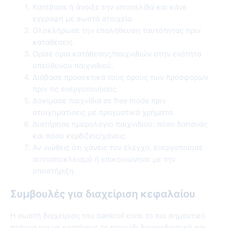
Κατέβασε ή άνοιξε την ιστοσελίδα και κάνε
εγγραφή με σωστά στοιχεία.
Ολοκλήρωσε την επαλήθευση ταυτότητας πριν
καταθέσεις.
Ορίσε όρια κατάθεσης/παιχνιδιών στην ενότητα
υπεύθυνου παιχνιδιού.
Διάβασε προσεκτικά τους όρους των προσφορών
πριν τις ενεργοποιήσεις.
Δοκίμασε παιχνίδια σε free mode πριν
στοιχηματίσεις με πραγματικά χρήματα.
Διατήρησε ημερολόγιο παιχνιδιού: πόσο δαπανάς
και πόσο κερδίζεις/χάνεις.
Αν νιώθεις ότι χάνεις τον έλεγχο, ενεργοποίησε
αυτοαποκλεισμό ή επικοινώνησε με την
υποστήριξη.
Συμβουλές για διαχείριση κεφαλαίου
Η σωστή διαχείριση του bankroll είναι το πιο σημαντικό
πράγμα για να κρατήσεις το παιχνίδι διασκεδαστικό και