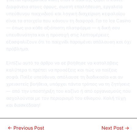
Διαφάνεια στους όρους, σωστή επαλήθευση, εργαλεία
υπεύθυνου παιχνιδιού και λογική διαχείριση κεφαλαίου
είναι τα στοιχεία που κάνουν τη διαφορά. Για το Ice Casino
— όπως για κάθε αξιόπιστη πλατφόρμα — η δική σου
υπευθυνότητα και η προσοχή στις λεπτομέρειες
εξασφαλίζουν ότι το παιχνίδι παραμένει απόλαυση και όχι
πρόβλημα.
Ελπίζω αυτό το άρθρο να σε βοήθησε να καταλάβεις
καλύτερα τι πρέπει να προσέξεις και πώς να παίξεις
σοφά. Παίξε υπεύθυνα, απόλαυσε τη διαδικασία και αν
χρειαστείς βοήθεια, υπάρχει πάντα τρόπος να τη ζητήσεις
— από την υποστήριξη του καζίνο ή από οργανισμούς που
ασχολούνται με τον περιορισμό του εθισμού. Καλή τύχη
και διασκέδαση!
←
Previous Post
Next Post
→