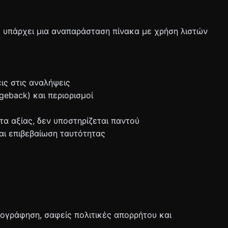
ω υπάρχει μια αναπαράσταση πίνακα με χρήση λιστών
ις στις αναλήψεις
geback) και περιορισμοί
α αξίας, δεν υποστηρίζεται παντού
ται επιβεβαίωση ταυτότητας
τογράφηση, σαφείς πολιτικές απορρήτου και