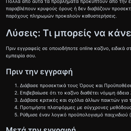
Πολλά από αυτά τα προβλήματα προκύπτουν από την έλ
παραβλέπουν κρυφούς όρους ή δεν διαβάζουν προσεκτικ
παρόχους πληρωμών προκαλούν καθυστερήσεις.
Λύσεις: Τι μπορείς να κάν
Πριν εγγραφείς σε οποιοδήποτε online καζίνο, ειδικά 
εμπειρία σου.
Πριν την εγγραφή
Διάβασε προσεκτικά τους Όρους και Προϋποθέσει
Επιβεβαίωσε ότι το καζίνο διαθέτει νόμιμη άδεια
Διάβασε κριτικές και σχόλια άλλων παικτών για 
Προτιμήστε πλατφόρμες με σύγχρονες μεθόδους
Ρύθμισε έναν λογικό προϋπολογισμό παιχνιδιού (b
Μετά την εγγραφή