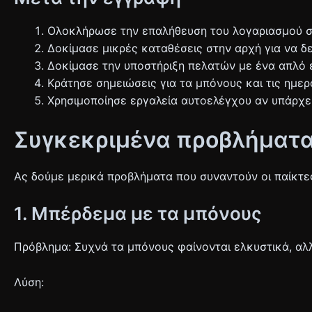
Ολοκλήρωσε την επαλήθευση του λογαριασμού σο
Δοκίμασε μικρές καταθέσεις στην αρχή για να δε
Δοκίμασε την υποστήριξη πελατών με ένα απλό 
Κράτησε σημειώσεις για τα μπόνους και τις ημερ
Χρησιμοποίησε εργαλεία αυτοελέγχου αν υπάρχει
Συγκεκριμένα προβλήματα κ
Ας δούμε μερικά προβλήματα που συναντούν οι παίκτες 
1. Μπέρδεμα με τα μπόνους
Πρόβλημα: Συχνά τα μπόνους φαίνονται ελκυστικά, αλ
Λύση: