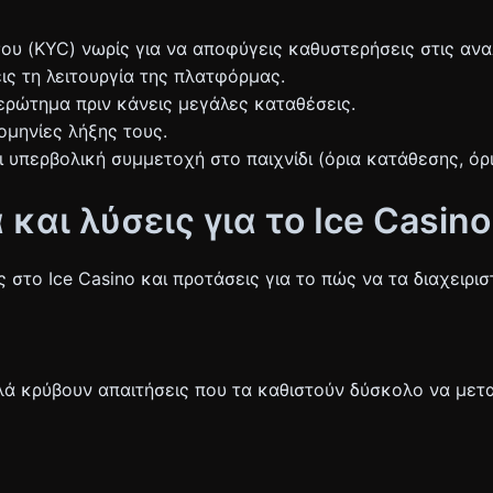
υ (KYC) νωρίς για να αποφύγεις καθυστερήσεις στις ανα
ις τη λειτουργία της πλατφόρμας.
ερώτημα πριν κάνεις μεγάλες καταθέσεις.
ομηνίες λήξης τους.
 υπερβολική συμμετοχή στο παιχνίδι (όρια κατάθεσης, όρ
αι λύσεις για το Ice Casino
στο Ice Casino και προτάσεις για το πώς να τα διαχειριστ
λά κρύβουν απαιτήσεις που τα καθιστούν δύσκολο να μετ