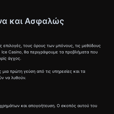
πνα και Ασφαλώς
ις επιλογές, τους όρους των μπόνους, τις μεθόδους
 Ice Casino, θα περιγράψουμε τα προβλήματα που
ωρίς άγχος.
ς μια πρώτη γεύση από τις υπηρεσίες και τα
ύν να λυθούν.
α χρημάτων και απογοήτευση. Ο σκοπός αυτού του