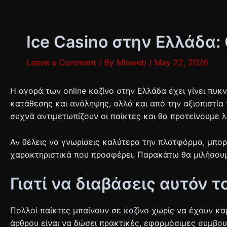
Skip
Post
to
navigation
content
Ice Casino στην Ελλάδα:
Leave a Comment
/ By
Minweb
/
May 22, 2026
Η αγορά των online καζίνο στην Ελλάδα έχει γίνει πυκ
κατάθεσης και ανάληψης, αλλά και από την αξιοπιστί
συχνά αντιμετωπίζουν οι παίκτες και θα προτείνουμε λ
Αν θέλεις να γνωρίσεις καλύτερα την πλατφόρμα, μπορ
χαρακτηριστικά που προσφέρει. Παρακάτω θα μιλήσουμ
Γιατί να διαβάσεις αυτόν τ
Πολλοί παίκτες μπαίνουν σε καζίνο χωρίς να έχουν κα
άρθρου είναι να δώσει πρακτικές, εφαρμόσιμες συμβου