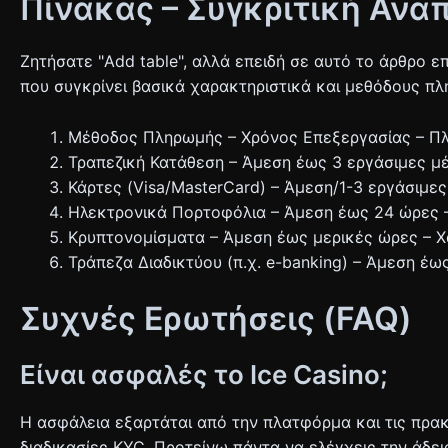
Πίνακας – Συγκριτική Ανα
Ζητήσατε "Add table", αλλά επειδή σε αυτό το άρθρο 
που συγκρίνει βασικά χαρακτηριστικά και μεθόδους π
Μέθοδος Πληρωμής – Χρόνος Επεξεργασίας – Π
Τραπεζική Κατάθεση – Άμεση έως 3 εργάσιμες μ
Κάρτες (Visa/MasterCard) – Άμεση/1-3 εργάσιμε
Ηλεκτρονικά Πορτοφόλια – Άμεση έως 24 ώρες – 
Κρυπτονομίσματα – Άμεση έως μερικές ώρες – Χ
Τράπεζα Διαδικτύου (π.χ. e-banking) – Άμεση έω
Συχνές Ερωτήσεις (FAQ)
Είναι ασφαλές το Ice Casino;
Η ασφάλεια εξαρτάται από την πλατφόρμα και τις πρακ
διαδικασίες KYC. Προτείνω πάντα να ελέγχεις την άδεια