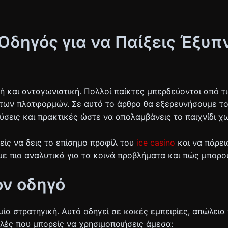
 Οδηγός για να Παίξεις Έξυ
νή και ανταγωνιστική. Πολλοί παίκτες μπερδεύονται από τ
α των πλατφορμών. Σε αυτό το άρθρο θα εξερευνήσουμε το
ύσεις και πρακτικές ώστε να απολαμβάνεις το παιχνίδι χ
είς να δεις το επίσημο προφίλ του
ice casino
και να πάρει
ε πιο αναλυτικά για τα κοινά προβλήματα και πώς μπορο
ον οδηγό
μία στρατηγική. Αυτό οδηγεί σε κακές εμπειρίες, απώλει
λές που μπορείς να χρησιμοποιήσεις άμεσα: