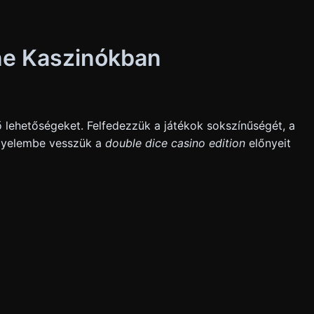
ne Kaszinókban
 lehetőségeket. Felfedezzük a játékok sokszínűségét, a
figyelembe vesszük a
double dice casino edition
előnyeit