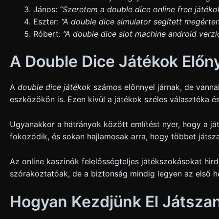
János:
“Szeretem a double dice online free játék
Eszter:
“A double dice simulator segített megérten
Róbert:
“A double dice slot machine android verzi
A Double Dice Játékok Előny
A
double dice játékok
számos előnnyel járnak, de vannak
eszközökön is. Ezen kívül a játékok széles választéka 
Ugyanakkor a hátrányok között említést nyer, hogy a ját
fokozódik, és sokan hajlamosak arra, hogy többet játsza
Az online kaszinók felelősségteljes játékszokásokat hir
szórakoztatóak, de a biztonság mindig legyen az első h
Hogyan Kezdjünk El Játszan