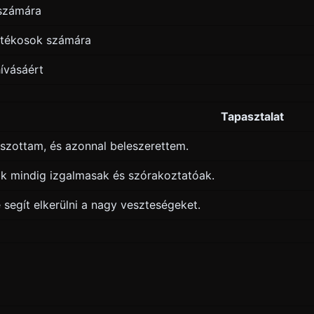
 számára
átékosok számára
ívásáért
Tapasztalat
tszottam, és azonnal beleszerettem.
k mindig izgalmasak és szórakoztatóak.
 segít elkerülni a nagy veszteségeket.