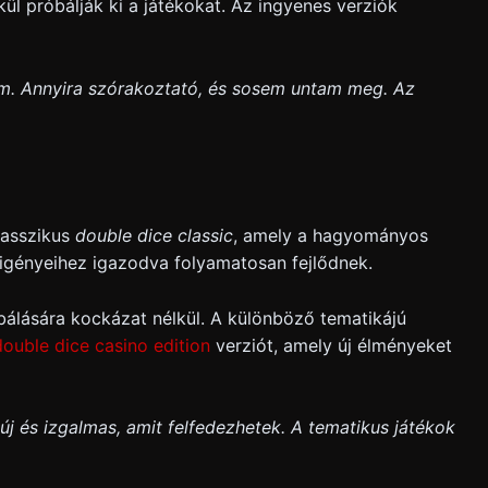
l próbálják ki a játékokat. Az ingyenes verziók
tem. Annyira szórakoztató, és sosem untam meg. Az
lasszikus
double dice classic
, amely a hagyományos
 igényeihez igazodva folyamatosan fejlődnek.
bálására kockázat nélkül. A különböző tematikájú
double dice casino edition
verziót, amely új élményeket
új és izgalmas, amit felfedezhetek. A tematikus játékok