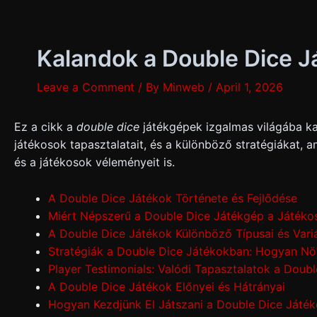
Skip
Post
to
navigation
content
Kalandok a Double Dice 
Leave a Comment
/ By
Minweb
/
April 1, 2026
Ez a cikk a
double dice
játékgépek izgalmas világába kal
játékosok tapasztalatait, és a különböző stratégiákat,
és a játékosok véleményeit is.
A Double Dice Játékok Története és Fejlődése
Miért Népszerű a Double Dice Játékgép a Játéko
A Double Dice Játékok Különböző Típusai és Variá
Stratégiák a Double Dice Játékokban: Hogyan Növ
Player Testimonials: Valódi Tapasztalatok a Doub
A Double Dice Játékok Előnyei és Hátrányai
Hogyan Kezdjünk El Játszani a Double Dice Játék