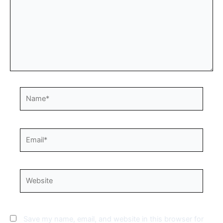
Name*
Email*
Website
Save my name, email, and website in this browser for