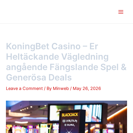
Skip
Post
Main
to
navigation
Men
content
KoningBet Casino – Er
Heltäckande Vägledning
angående Fängslande Spel &
Generösa Deals
Leave a Comment
/ By
Minweb
/
May 26, 2026