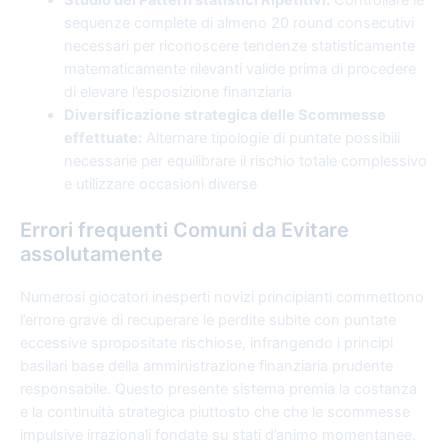
sequenze complete di almeno 20 round consecutivi
necessari per riconoscere tendenze statisticamente
matematicamente rilevanti valide prima di procedere
di elevare l’esposizione finanziaria
Diversificazione strategica delle Scommesse
effettuate:
Alternare tipologie di puntate possibili
necessarie per equilibrare il rischio totale complessivo
e utilizzare occasioni diverse
Errori frequenti Comuni da Evitare
assolutamente
Numerosi giocatori inesperti novizi principianti commettono
l’errore grave di recuperare le perdite subite con puntate
eccessive spropositate rischiose, infrangendo i principi
basilari base della amministrazione finanziaria prudente
responsabile. Questo presente sistema premia la costanza
e la continuità strategica piuttosto che che le scommesse
impulsive irrazionali fondate su stati d’animo momentanee.