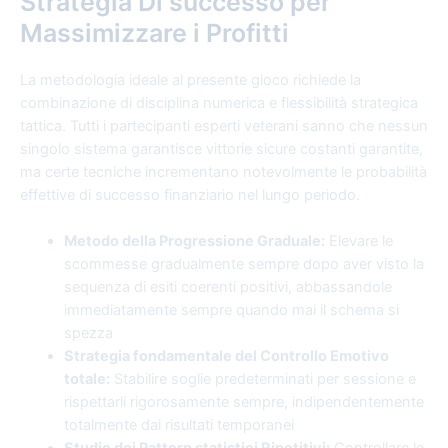
Strategia Di successo per
Massimizzare i Profitti
La metodologia ideale al presente gioco richiede la
combinazione di disciplina numerica e flessibilità strategica
tattica. Tutti i partecipanti esperti veterani sanno che nessun
singolo sistema garantisce vittorie sicure costanti garantite,
ma certe tecniche incrementano notevolmente le probabilità
effettive di successo finanziario nel lungo periodo.
Metodo della Progressione Graduale:
Elevare le
scommesse gradualmente sempre dopo aver visto la
sequenza di esiti coerenti positivi, abbassandole
immediatamente sempre quando mai il schema si
spezza
Strategia fondamentale del Controllo Emotivo
totale:
Stabilire soglie predeterminati per sessione e
rispettarli rigorosamente sempre, indipendentemente
totalmente dai risultati temporanei
Studio dei Pattern statistici Ripetitivi:
Controllare le