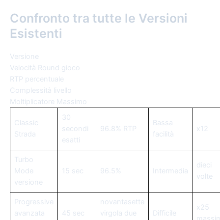
Confronto tra tutte le Versioni
Esistenti
Versione
Velocità Round gioco
RTP percentuale
Complessità livello
Moltiplicatore Massimo
30
Classic
Bassa
secondi
96.8% RTP
x12
Strada
facilità
esatti
Turbo
dieci
Mode
15 sec
96.5%
Intermedia
volte
versione
Progressive
novantasette
x25
avanzata
45 sec
virgola due
Difficile
massi