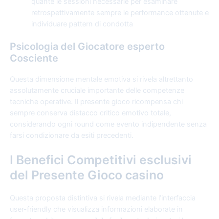
quante le sessioni necessarie per esaminare
retrospettivamente sempre le performance ottenute e
individuare pattern di condotta
Psicologia del Giocatore esperto
Cosciente
Questa dimensione mentale emotiva si rivela altrettanto
assolutamente cruciale importante delle competenze
tecniche operative. Il presente gioco ricompensa chi
sempre conserva distacco critico emotivo totale,
considerando ogni round come evento indipendente senza
farsi condizionare da esiti precedenti.
I Benefici Competitivi esclusivi
del Presente Gioco casino
Questa proposta distintiva si rivela mediante l’interfaccia
user-friendly che visualizza informazioni elaborate in