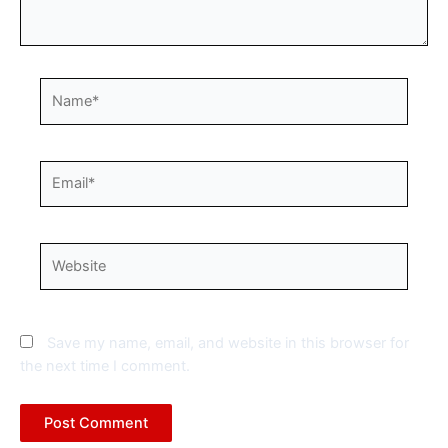
Name*
Email*
Website
Save my name, email, and website in this browser for
the next time I comment.