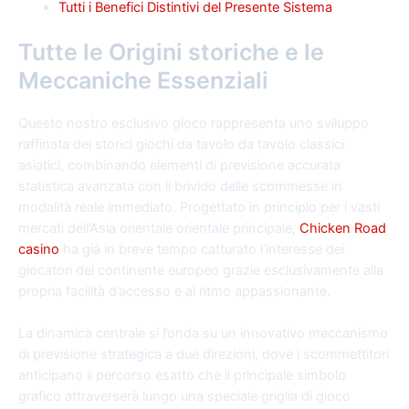
Tutti i Benefici Distintivi del Presente Sistema
Tutte le Origini storiche e le
Meccaniche Essenziali
Questo nostro esclusivo gioco rappresenta uno sviluppo
raffinata dei storici giochi da tavolo da tavolo classici
asiatici, combinando elementi di previsione accurata
statistica avanzata con il brivido delle scommesse in
modalità reale immediato. Progettato in principio per i vasti
mercati dell’Asia orientale orientale principale,
Chicken Road
casino
ha già in breve tempo catturato l’interesse dei
giocatori del continente europeo grazie esclusivamente alla
propria facilità d’accesso e al ritmo appassionante.
La dinamica centrale si fonda su un innovativo meccanismo
di previsione strategica a due direzioni, dove i scommettitori
anticipano il percorso esatto che il principale simbolo
grafico attraverserà lungo una speciale griglia di gioco