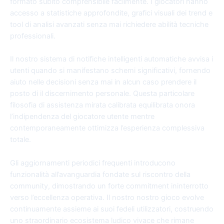
formato subito comprensibile facilmente. I giocatori hanno
accesso a statistiche approfondite, grafici visuali dei trend e
tool di analisi avanzati senza mai richiedere abilità tecniche
professionali.
Il nostro sistema di notifiche intelligenti automatiche avvisa i
utenti quando si manifestano schemi significativi, fornendo
aiuto nelle decisioni senza mai in alcun caso prendere il
posto di il discernimento personale. Questa particolare
filosofia di assistenza mirata calibrata equilibrata onora
l’indipendenza del giocatore utente mentre
contemporaneamente ottimizza l’esperienza complessiva
totale.
Gli aggiornamenti periodici frequenti introducono
funzionalità all’avanguardia fondate sul riscontro della
community, dimostrando un forte commitment ininterrotto
verso l’eccellenza operativa. Il nostro nostro gioco evolve
continuamente assieme ai suoi fedeli utilizzatori, costruendo
uno straordinario ecosistema ludico vivace che rimane