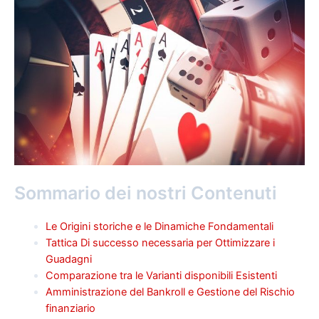
Sommario dei nostri Contenuti
Le Origini storiche e le Dinamiche Fondamentali
Tattica Di successo necessaria per Ottimizzare i
Guadagni
Comparazione tra le Varianti disponibili Esistenti
Amministrazione del Bankroll e Gestione del Rischio
finanziario