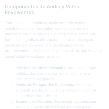
Componentes de Audio y Video
Envolventes
Todo tiro se acompaña de audio sonoros expertos
registrados en campos auténticos, generando una
atmósfera real que traslada al participante al centro del
terreno. Las gráficos del arquero han resultado registradas
mediante técnica de registro de desplazamiento,
proporcionando reacciones fluidas y realistas que elevan la
autenticidad de cualquier escena.
Interface Multidimensional:
Controles de toque
optimizados con reacción inmediata menor a
cincuenta milisegundos
Modos de Perspectiva Dinámicos:
Alternancia
automática entre ángulos que destacan cualquier
segundo decisivo del tiro
Esquema de Festejos:
Secuencias customizadas
según el nivel de dificultad del gol conseguido