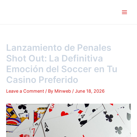
Skip
Post
Main
to
navigation
Men
content
Lanzamiento de Penales
Shot Out: La Definitiva
Emoción del Soccer en Tu
Casino Preferido
Leave a Comment
/ By
Minweb
/
June 18, 2026