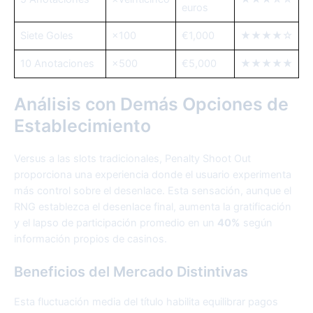
euros
Siete Goles
×100
€1,000
★★★★☆
10 Anotaciones
×500
€5,000
★★★★★
Análisis con Demás Opciones de
Establecimiento
Versus a las slots tradicionales, Penalty Shoot Out
proporciona una experiencia donde el usuario experimenta
más control sobre el desenlace. Esta sensación, aunque el
RNG establezca el desenlace final, aumenta la gratificación
y el lapso de participación promedio en un
40%
según
información propios de casinos.
Beneficios del Mercado Distintivas
Esta fluctuación media del título habilita equilibrar pagos