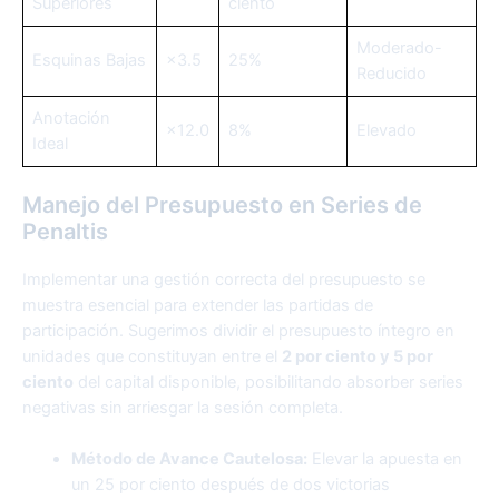
Superiores
ciento
Moderado-
Esquinas Bajas
×3.5
25%
Reducido
Anotación
×12.0
8%
Elevado
Ideal
Manejo del Presupuesto en Series de
Penaltis
Implementar una gestión correcta del presupuesto se
muestra esencial para extender las partidas de
participación. Sugerimos dividir el presupuesto íntegro en
unidades que constituyan entre el
2 por ciento y 5 por
ciento
del capital disponible, posibilitando absorber series
negativas sin arriesgar la sesión completa.
Método de Avance Cautelosa:
Elevar la apuesta en
un 25 por ciento después de dos victorias