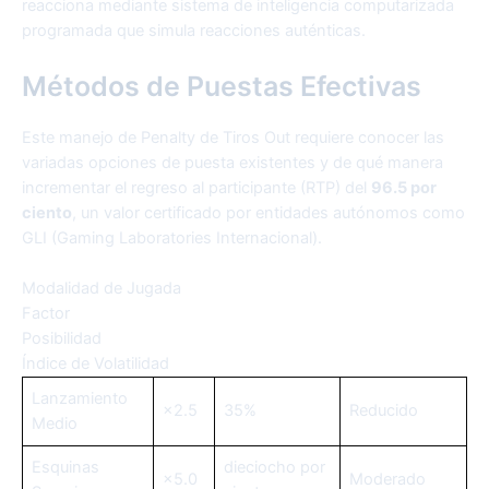
reacciona mediante sistema de inteligencia computarizada
programada que simula reacciones auténticas.
Métodos de Puestas Efectivas
Este manejo de Penalty de Tiros Out requiere conocer las
variadas opciones de puesta existentes y de qué manera
incrementar el regreso al participante (RTP) del
96.5 por
ciento
, un valor certificado por entidades autónomos como
GLI (Gaming Laboratories Internacional).
Modalidad de Jugada
Factor
Posibilidad
Índice de Volatilidad
Lanzamiento
×2.5
35%
Reducido
Medio
Esquinas
dieciocho por
×5.0
Moderado