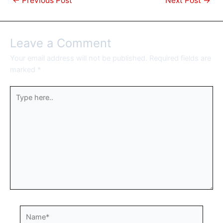
←
Previous Post
Next Post
→
Leave a Comment
Your email address will not be published.
Required fields are
marked
*
Type
here..
Name*