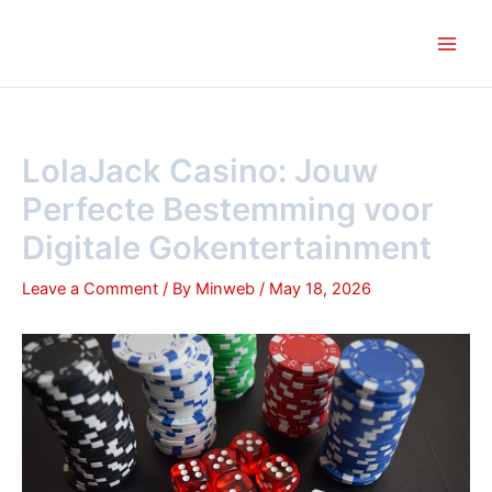
Skip
Post
Main
to
navigation
Men
content
LolaJack Casino: Jouw
Perfecte Bestemming voor
Digitale Gokentertainment
Leave a Comment
/ By
Minweb
/
May 18, 2026