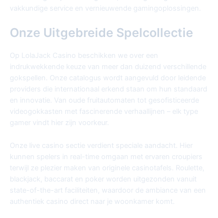
vakkundige service en vernieuwende gamingoplossingen.
Onze Uitgebreide Spelcollectie
Op LolaJack Casino beschikken we over een
indrukwekkende keuze van meer dan duizend verschillende
gokspellen. Onze catalogus wordt aangevuld door leidende
providers die internationaal erkend staan om hun standaard
en innovatie. Van oude fruitautomaten tot gesofisticeerde
videogokkasten met fascinerende verhaallijnen – elk type
gamer vindt hier zijn voorkeur.
Onze live casino sectie verdient speciale aandacht. Hier
kunnen spelers in real-time omgaan met ervaren croupiers
terwijl ze plezier maken van originele casinotafels. Roulette,
blackjack, baccarat en poker worden uitgezonden vanuit
state-of-the-art faciliteiten, waardoor de ambiance van een
authentiek casino direct naar je woonkamer komt.