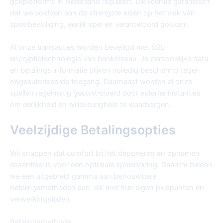
gokplatforms in Nederland reguleert. Die licentie garandeert
dat we voldoen aan de strengste eisen op het vlak van
speelbeveiliging, eerlijk spel en verantwoord gokken.
Al onze transacties worden beveiligd met SSL-
encryptietechnologie van bankniveau. Je persoonlijke data
en betalings informatie blijven volledig beschermd tegen
ongeautoriseerde toegang. Daarnaast worden al onze
spellen regelmatig gecontroleerd door externe instanties
om eerlijkheid en willekeurigheid te waarborgen.
Veelzijdige Betalingsopties
Wij snappen dat comfort bij het deponeren en opnemen
essentieel is voor een optimale spelervaring. Daarom bieden
we een uitgebreid gamma aan betrouwbare
betalingsmethoden aan, elk met hun eigen pluspunten en
verwerkingstijden.
Betalingsmethode